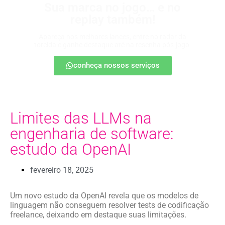
Sua marca no jogo… e no
replay também!
Apareça nos melhores lances, entre no radar da
torcida e ganhe destaque até na resenha pós-jogo.
conheça nossos serviços
Limites das LLMs na
engenharia de software:
estudo da OpenAI
fevereiro 18, 2025
Um novo estudo da OpenAI revela que os modelos de
linguagem não conseguem resolver tests de codificação
freelance, deixando em destaque suas limitações.