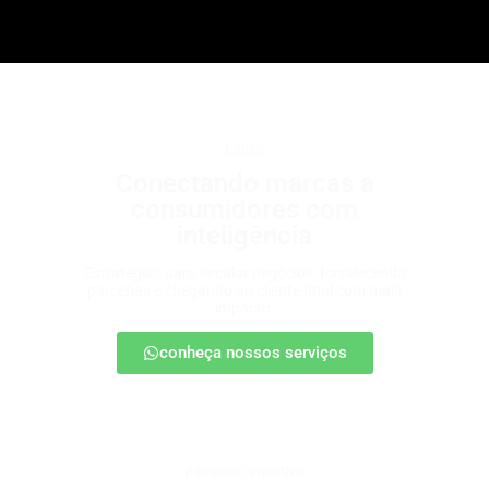
b2b2c
Conectando marcas a
consumidores com
inteligência
Estratégias para escalar negócios, fortalecendo
parcerias e chegando ao cliente final com mais
impacto.
conheça nossos serviços
patrocínio esportivo