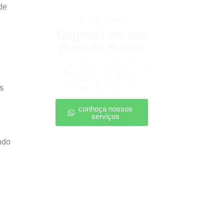
de
produtos digitais
Upgrade no seu
produto digital
Conte com nossa consultoria
para definir estratégias,
escalar seu produto e
s
vender mais.
conheça nossos
serviços
ndo