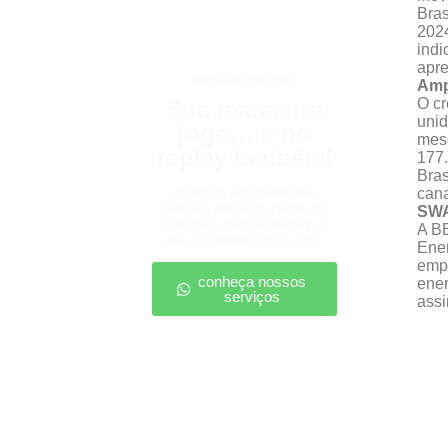
Bras
2024
indi
apre
patrocínio esportivo
Amp
O cr
Sua marca no
uni
jogo… e no
mese
replay também!
177
Bras
Apareça nos melhores
cana
lances, entre no radar da
SWA
torcida e ganhe destaque
A BB
até na resenha pós-jogo.
Ener
empr
conheça nossos
ener
serviços
assi