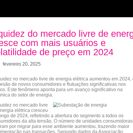
quidez do mercado livre de energ
esce com mais usuários e
latilidade de preço em 2024
fevereiro 20, 2025
quidez no mercado livre de energia elétrica aumentou em 2024,
esão de novos consumidores e flutuações significativas nos
os. Este fenômeno aponta para um avanço significativo na
mica do setor de energia.
quidez no mercado livre
nergia elétrica cresceu
ongo de 2024, refletindo a abertura do segmento a todos os
umidores da alta tensão. O número de unidades consumidoras
ram por migrar para esse ambiente aumentou, trazendo maior
imentação nas transações. Segundo dados da Associação