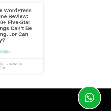
e WordPress
me Review:
0+ Five-Star
ings Can’t Be
ng…or Can
y?
MORE »
2025
Nenhum
ário