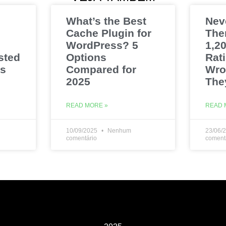
What’s the Best
Nev
Cache Plugin for
The
WordPress? 5
1,20
sted
Options
Rat
es
Compared for
Wro
2025
The
READ MORE »
READ 
10/09/2025
Nenhum
23/06/
comentário
coment