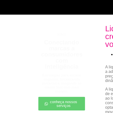
Li
cr
b2b2c
Conectando
vo
marcas a
consumidores
com
inteligência
A li
a ad
Estratégias para escalar
preç
negócios, fortalecendo
dinâ
parcerias e chegando ao
cliente final com mais
A li
impacto.
de e
ao l
conheça nossos
cons
serviços
opta
mov