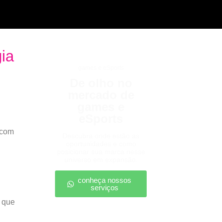
ia
games e eSports
De olho no
mercado de
games e
eSports
 com
Descubra onde estão as
oportunidades e como
posicionar sua marca nesse
universo em expansão.
conheça nossos
serviços
 que