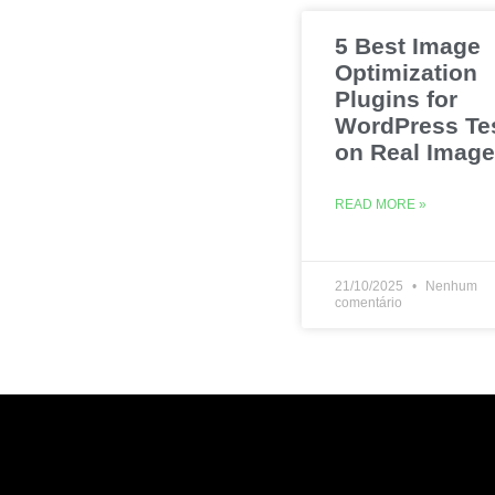
5 Best Image
Optimization
Plugins for
WordPress Te
on Real Imag
READ MORE »
21/10/2025
Nenhum
comentário