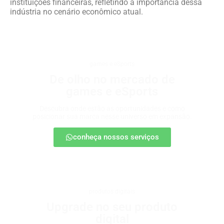
instituições financeiras, refletindo a importância dessa
indústria no cenário econômico atual.
games e eSports
De olho no mercado de
games e eSports
Descubra onde estão as oportunidades e como
posicionar sua marca nesse universo em expansão.
conheça nossos serviços
produtos digitais
Upgrade no seu produto
digital