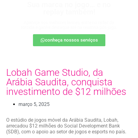
Sua marca no jogo… e no
replay também!
Apareça nos melhores lances, entre no radar da
torcida e ganhe destaque até na resenha pós-jogo.
conheça nossos serviços
Lobah Game Studio, da
Arábia Saudita, conquista
investimento de $12 milhões
março 5, 2025
O estúdio de jogos móvel da Arábia Saudita, Lobah,
arrecadou $12 milhões do Social Development Bank
(SDB), com o apoio ao setor de jogos e esports no país.