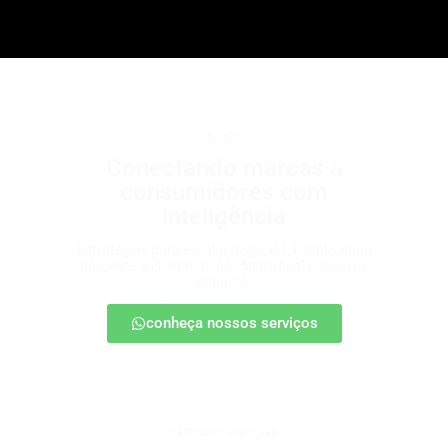
b2b2c
Conectando marcas a
consumidores com
inteligência
Estratégias para escalar negócios, fortalecendo
parcerias e chegando ao cliente final com mais
impacto.
conheça nossos serviços
patrocínio esportivo