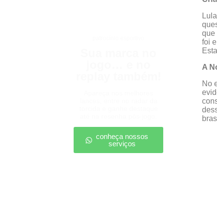
Lula
ques
que 
patrocínio esportivo
foi 
Sua marca no
Esta
jogo… e no
A N
replay também!
No e
evid
Apareça nos melhores
lances, entre no radar da
cons
torcida e ganhe destaque
dess
até na resenha pós-jogo.
bras
conheça nossos
serviços