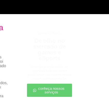
a
games e eSports
De olho no
mercado de
games e
s
eSports
oi
cado
Descubra onde estão as
oportunidades e como
posicionar sua marca nesse
universo em expansão.
idos,
e
conheça nossos
serviços
ra