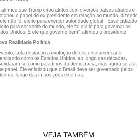
 afirmou que Trump criou atritos com diversos países aliados e
tionou o papel do ex-presidente em relação ao mundo, dizend
ele não foi eleito para exercer autoridade global. “Esse cidadã
eleito para ser xerife do mundo, ele foi eleito para governar os
dos Unidos. E ele que governe bem”, afirmou o presidente.
ova Realidade Política
vento, Lula destacou a evolução do discurso americano,
enciando como os Estados Unidos, ao longo das décadas,
olidaram-se como paladinos da democracia, mas agora se afa
e papel. Ele enfatizou que o Brasil deve ser governado pelos
ileiros, longe das imposições externas.
VEJA TAMBÉM