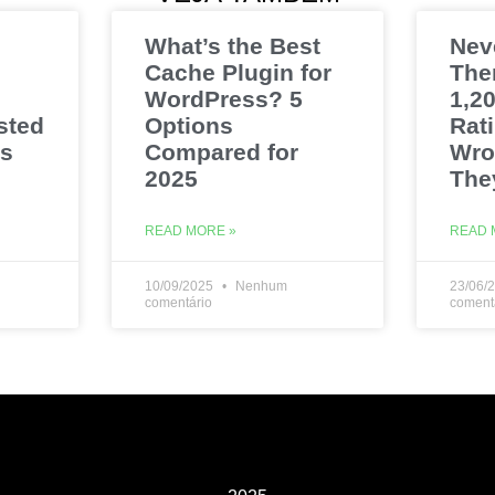
What’s the Best
Nev
Cache Plugin for
The
WordPress? 5
1,20
sted
Options
Rat
es
Compared for
Wro
2025
The
READ MORE »
READ 
10/09/2025
Nenhum
23/06/
comentário
coment