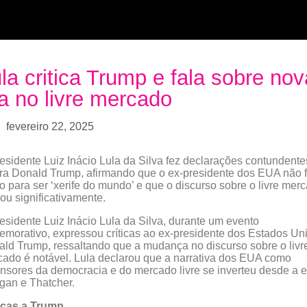
la critica Trump e fala sobre nov
a no livre mercado
fevereiro 22, 2025
esidente Luiz Inácio Lula da Silva fez declarações contundente
ra Donald Trump, afirmando que o ex-presidente dos EUA não f
to para ser ‘xerife do mundo’ e que o discurso sobre o livre mer
u significativamente.
esidente Luiz Inácio Lula da Silva, durante um evento
morativo, expressou críticas ao ex-presidente dos Estados Un
ld Trump, ressaltando que a mudança no discurso sobre o livr
ado é notável. Lula declarou que a narrativa dos EUA como
nsores da democracia e do mercado livre se inverteu desde a e
gan e Thatcher.
icas a Trump