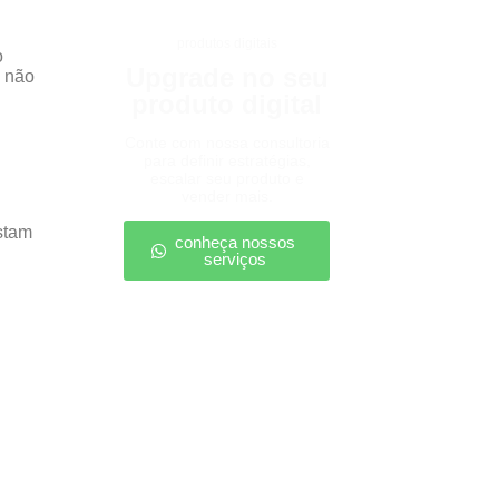
produtos digitais
o
Upgrade no seu
o não
produto digital
Conte com nossa consultoria
para definir estratégias,
escalar seu produto e
vender mais.
stam
conheça nossos
serviços