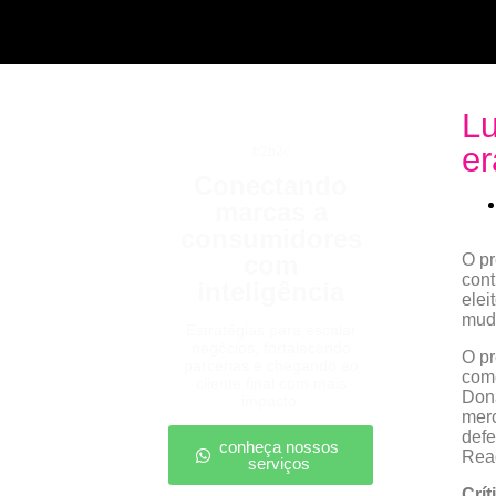
Lu
er
b2b2c
Conectando
marcas a
consumidores
com
O pr
cont
inteligência
elei
mudo
Estratégias para escalar
negócios, fortalecendo
O pr
parcerias e chegando ao
come
cliente final com mais
Dona
impacto.
merc
defe
conheça nossos
Rea
serviços
Crít