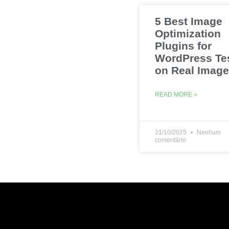
5 Best Image
Optimization
Plugins for
WordPress Te
on Real Imag
READ MORE »
21/10/2025
Nenhum
comentário