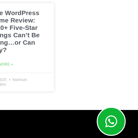
e WordPress
me Review:
0+ Five-Star
ings Can’t Be
ng…or Can
y?
MORE »
2025
Nenhum
ário