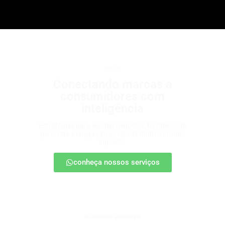
b2b2c
Conectando marcas a
consumidores com
inteligência
Estratégias para escalar negócios, fortalecendo
parcerias e chegando ao cliente final com mais
impacto.
conheça nossos serviços
patrocínio esportivo