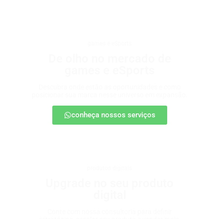
games e eSports
De olho no mercado de
games e eSports
Descubra onde estão as oportunidades e como
posicionar sua marca nesse universo em expansão.
conheça nossos serviços
produtos digitais
Upgrade no seu produto
digital
Conte com nossa consultoria para definir