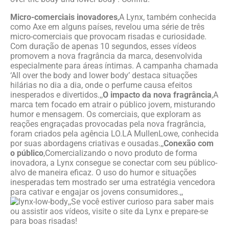
Micro-comerciais inovadores
,A Lynx, também conhecida
como Axe em alguns países, revelou uma série de três
micro-comerciais que provocam risadas e curiosidade.
Com duração de apenas 10 segundos, esses vídeos
promovem a nova fragrância da marca, desenvolvida
especialmente para áreas íntimas. A campanha chamada
‘All over the body and lower body’ destaca situações
hilárias no dia a dia, onde o perfume causa efeitos
inesperados e divertidos.,,
O impacto da nova fragrância
,A
marca tem focado em atrair o público jovem, misturando
humor e mensagem. Os comerciais, que exploram as
reações engraçadas provocadas pela nova fragrância,
foram criados pela agência LO.LA MullenLowe, conhecida
por suas abordagens criativas e ousadas.,,
Conexão com
o público
,Comercializando o novo produto de forma
inovadora, a Lynx consegue se conectar com seu público-
alvo de maneira eficaz. O uso do humor e situações
inesperadas tem mostrado ser uma estratégia vencedora
para cativar e engajar os jovens consumidores.,,
,,Se você estiver curioso para saber mais
ou assistir aos vídeos, visite o site da Lynx e prepare-se
para boas risadas!