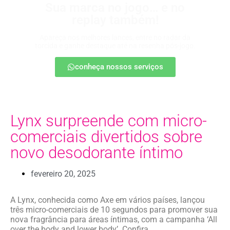
Sua marca no jogo… e no
replay também!
Apareça nos melhores lances, entre no radar da
torcida e ganhe destaque até na resenha pós-jogo.
conheça nossos serviços
Lynx surpreende com micro-
comerciais divertidos sobre
novo desodorante íntimo
fevereiro 20, 2025
A Lynx, conhecida como Axe em vários países, lançou
três micro-comerciais de 10 segundos para promover sua
nova fragrância para áreas íntimas, com a campanha ‘All
over the body and lower body’. Confira.