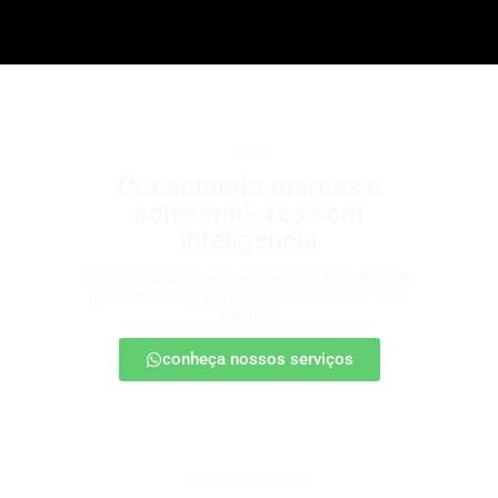
b2b2c
Conectando marcas a
consumidores com
inteligência
Estratégias para escalar negócios, fortalecendo
parcerias e chegando ao cliente final com mais
impacto.
conheça nossos serviços
patrocínio esportivo