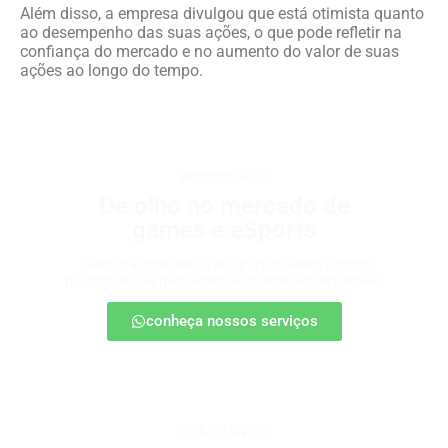
Além disso, a empresa divulgou que está otimista quanto
ao desempenho das suas ações, o que pode refletir na
confiança do mercado e no aumento do valor de suas
ações ao longo do tempo.
games e eSports
De olho no mercado de
games e eSports
Descubra onde estão as oportunidades e como
posicionar sua marca nesse universo em expansão.
conheça nossos serviços
produtos digitais