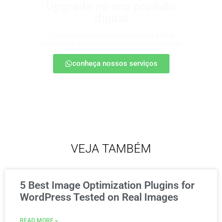
Upgrade no seu produto
digital
Conte com nossa consultoria para definir
estratégias, escalar seu produto e vender mais.
conheça nossos serviços
VEJA TAMBÉM
5 Best Image Optimization Plugins for
WordPress Tested on Real Images
READ MORE »