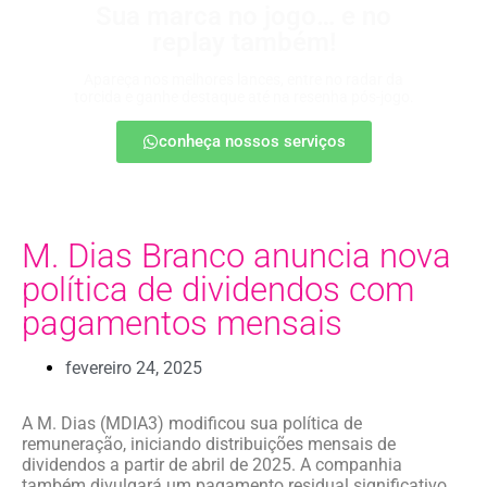
Sua marca no jogo… e no
replay também!
Apareça nos melhores lances, entre no radar da
torcida e ganhe destaque até na resenha pós-jogo.
conheça nossos serviços
M. Dias Branco anuncia nova
política de dividendos com
pagamentos mensais
fevereiro 24, 2025
A M. Dias (MDIA3) modificou sua política de
remuneração, iniciando distribuições mensais de
dividendos a partir de abril de 2025. A companhia
também divulgará um pagamento residual significativo