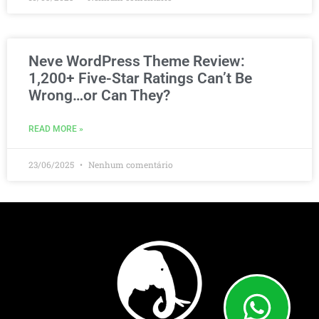
Neve WordPress Theme Review:
1,200+ Five-Star Ratings Can’t Be
Wrong…or Can They?
READ MORE »
23/06/2025
Nenhum comentário