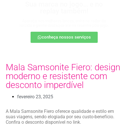
Sua marca no jogo… e no
replay também!
Apareça nos melhores lances, entre no radar da
torcida e ganhe destaque até na resenha pós-jogo.
conheça nossos serviços
Mala Samsonite Fiero: design
moderno e resistente com
desconto imperdível
fevereiro 23, 2025
A Mala Samsonite Fiero oferece qualidade e estilo em
suas viagens, sendo elogiada por seu custo-benefício.
Confira o desconto disponível no link.