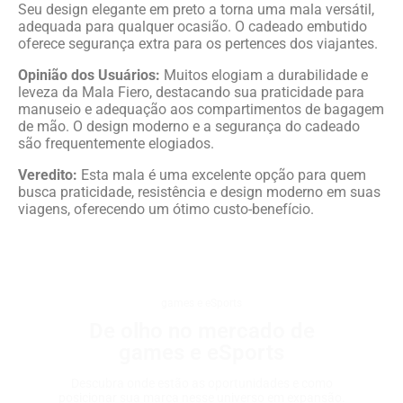
Seu design elegante em preto a torna uma mala versátil,
adequada para qualquer ocasião. O cadeado embutido
oferece segurança extra para os pertences dos viajantes.
Opinião dos Usuários:
Muitos elogiam a durabilidade e
leveza da Mala Fiero, destacando sua praticidade para
manuseio e adequação aos compartimentos de bagagem
de mão. O design moderno e a segurança do cadeado
são frequentemente elogiados.
Veredito:
Esta mala é uma excelente opção para quem
busca praticidade, resistência e design moderno em suas
viagens, oferecendo um ótimo custo-benefício.
games e eSports
De olho no mercado de
games e eSports
Descubra onde estão as oportunidades e como
posicionar sua marca nesse universo em expansão.