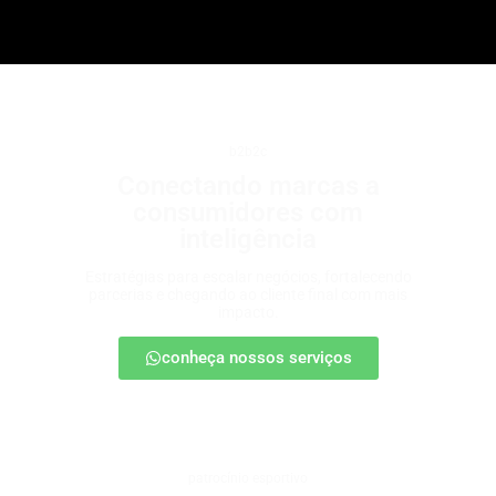
b2b2c
Conectando marcas a
consumidores com
inteligência
Estratégias para escalar negócios, fortalecendo
parcerias e chegando ao cliente final com mais
impacto.
conheça nossos serviços
patrocínio esportivo