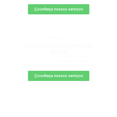
conheça nossos serviços
produtos digitais
Upgrade no seu produto
digital
Conte com nossa consultoria para definir
estratégias, escalar seu produto e vender mais.
conheça nossos serviços