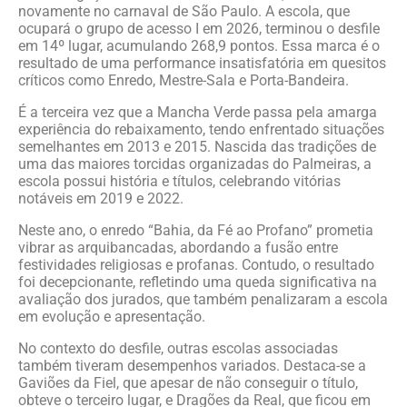
novamente no carnaval de São Paulo. A escola, que
ocupará o grupo de acesso I em 2026, terminou o desfile
em 14º lugar, acumulando 268,9 pontos. Essa marca é o
resultado de uma performance insatisfatória em quesitos
críticos como Enredo, Mestre-Sala e Porta-Bandeira.
É a terceira vez que a Mancha Verde passa pela amarga
experiência do rebaixamento, tendo enfrentado situações
semelhantes em 2013 e 2015. Nascida das tradições de
uma das maiores torcidas organizadas do Palmeiras, a
escola possui história e títulos, celebrando vitórias
notáveis em 2019 e 2022.
Neste ano, o enredo “Bahia, da Fé ao Profano” prometia
vibrar as arquibancadas, abordando a fusão entre
festividades religiosas e profanas. Contudo, o resultado
foi decepcionante, refletindo uma queda significativa na
avaliação dos jurados, que também penalizaram a escola
em evolução e apresentação.
No contexto do desfile, outras escolas associadas
também tiveram desempenhos variados. Destaca-se a
Gaviões da Fiel, que apesar de não conseguir o título,
obteve o terceiro lugar, e Dragões da Real, que ficou em