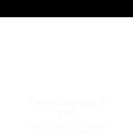
Patrocina que é
gol!
Sua marca no ataque, com visibilidade de
craque e zero risco de impedimento.