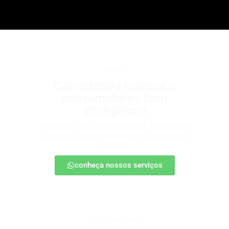
b2b2c
Conectando marcas a
consumidores com
inteligência
Estratégias para escalar negócios, fortalecendo
parcerias e chegando ao cliente final com mais
impacto.
conheça nossos serviços
patrocínio esportivo