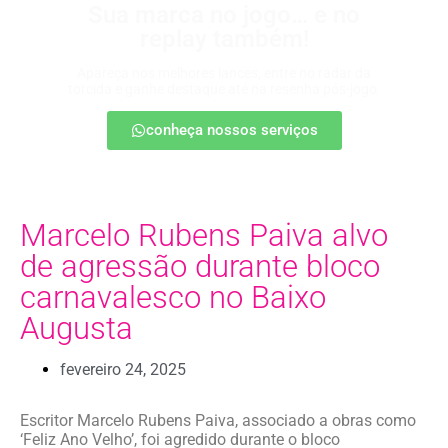
Sua marca no jogo… e no
replay também!
Apareça nos melhores lances, entre no radar da
torcida e ganhe destaque até na resenha pós-jogo.
conheça nossos serviços
Marcelo Rubens Paiva alvo
de agressão durante bloco
carnavalesco no Baixo
Augusta
fevereiro 24, 2025
Escritor Marcelo Rubens Paiva, associado a obras como
‘Feliz Ano Velho’, foi agredido durante o bloco