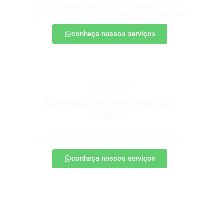
Descubra onde estão as oportunidades e como
posicionar sua marca nesse universo em expansão.
conheça nossos serviços
produtos digitais
Upgrade no seu produto
digital
Conte com nossa consultoria para definir
estratégias, escalar seu produto e vender mais.
conheça nossos serviços