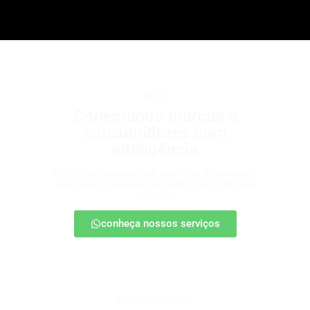
b2b2c
Conectando marcas a
consumidores com
inteligência
Estratégias para escalar negócios, fortalecendo
parcerias e chegando ao cliente final com mais
impacto.
conheça nossos serviços
patrocínio esportivo