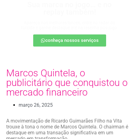
Sua marca no jogo… e no
replay também!
Apareça nos melhores lances, entre no radar da
torcida e ganhe destaque até na resenha pós-jogo.
conheça nossos serviços
Marcos Quintela, o
publicitário que conquistou o
mercado financeiro
março 26, 2025
A movimentação de Ricardo Guimarães Filho na Vita
trouxe à tona o nome de Marcos Quintela. O chairman é
destaque em uma transação significativa em um
mercado em transformação.