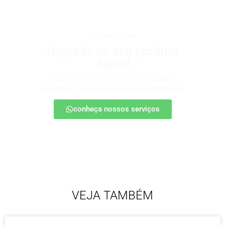
produtos digitais
Upgrade no seu produto
digital
Conte com nossa consultoria para definir
estratégias, escalar seu produto e vender mais.
conheça nossos serviços
VEJA TAMBÉM