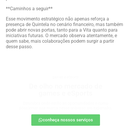
**Caminhos a seguir**
Esse movimento estratégico não apenas reforça a
presença de Quintela no cenário financeiro, mas também
pode abrir novas portas, tanto para a Vita quanto para
iniciativas futuras. O mercado observa atentamente, e
quem sabe, mais colaborações podem surgir a partir
desse passo.
games e eSports
De olho no mercado de
games e eSports
Descubra onde estão as oportunidades e como
posicionar sua marca nesse universo em expansão.
conheça nossos serviços