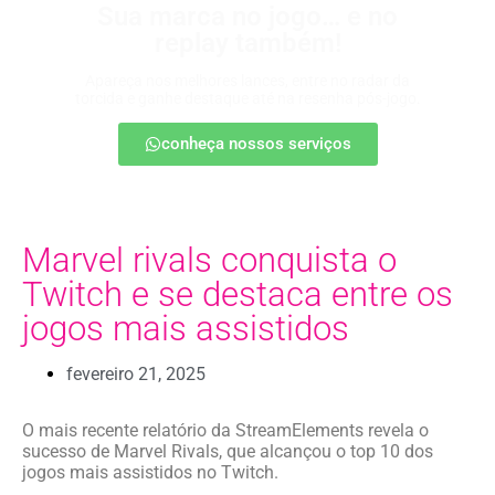
Sua marca no jogo… e no
replay também!
Apareça nos melhores lances, entre no radar da
torcida e ganhe destaque até na resenha pós-jogo.
conheça nossos serviços
Marvel rivals conquista o
Twitch e se destaca entre os
jogos mais assistidos
fevereiro 21, 2025
O mais recente relatório da StreamElements revela o
sucesso de Marvel Rivals, que alcançou o top 10 dos
jogos mais assistidos no Twitch.