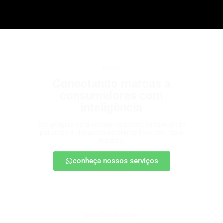
b2b2c
Conectando marcas a
consumidores com
inteligência
Estratégias para escalar negócios, fortalecendo
parcerias e chegando ao cliente final com mais
impacto.
conheça nossos serviços
patrocínio esportivo