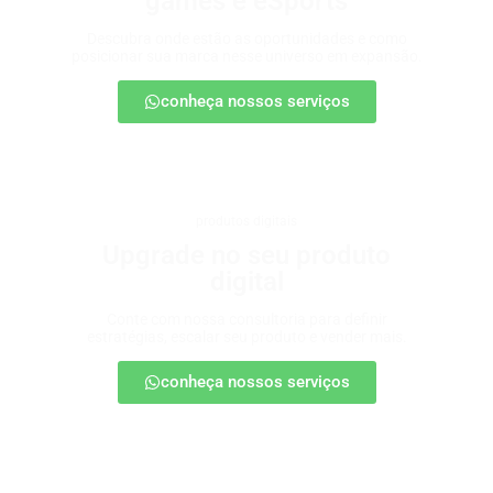
games e eSports
Descubra onde estão as oportunidades e como
posicionar sua marca nesse universo em expansão.
conheça nossos serviços
produtos digitais
Upgrade no seu produto
digital
Conte com nossa consultoria para definir
estratégias, escalar seu produto e vender mais.
conheça nossos serviços