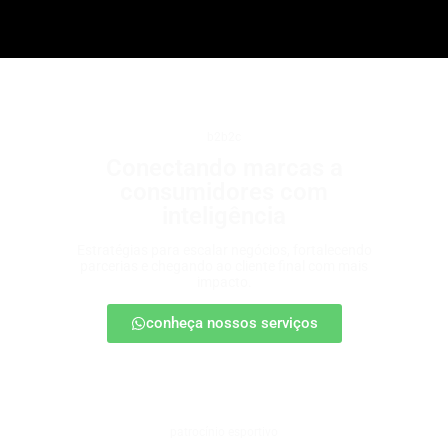
b2b2c
Conectando marcas a
consumidores com
inteligência
Estratégias para escalar negócios, fortalecendo
parcerias e chegando ao cliente final com mais
impacto.
conheça nossos serviços
patrocínio esportivo