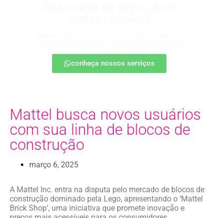
Sua marca no jogo… e no
replay também!
Apareça nos melhores lances, entre no radar da
torcida e ganhe destaque até na resenha pós-jogo.
conheça nossos serviços
Mattel busca novos usuários
com sua linha de blocos de
construção
março 6, 2025
A Mattel Inc. entra na disputa pelo mercado de blocos de
construção dominado pela Lego, apresentando o ‘Mattel
Brick Shop’, uma iniciativa que promete inovação e
preços mais acessíveis para os consumidores.