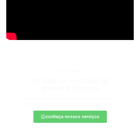
games e eSports
De olho no mercado de
games e eSports
Descubra onde estão as oportunidades e como
posicionar sua marca nesse universo em expansão.
conheça nossos serviços