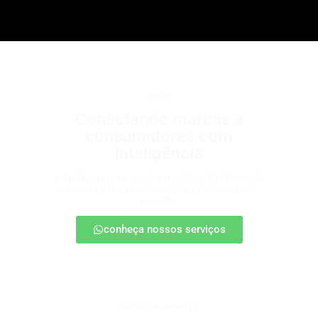
b2b2c
Conectando marcas a
consumidores com
inteligência
Estratégias para escalar negócios, fortalecendo
parcerias e chegando ao cliente final com mais
impacto.
conheça nossos serviços
patrocínio esportivo