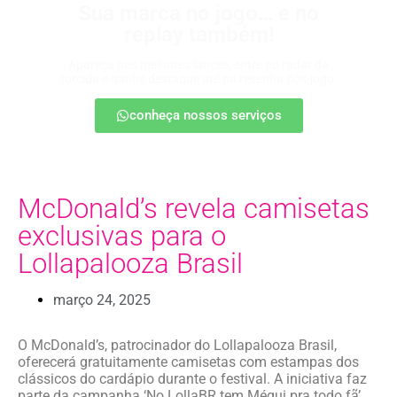
Sua marca no jogo… e no
replay também!
Apareça nos melhores lances, entre no radar da
torcida e ganhe destaque até na resenha pós-jogo.
conheça nossos serviços
McDonald’s revela camisetas
exclusivas para o
Lollapalooza Brasil
março 24, 2025
O McDonald’s, patrocinador do Lollapalooza Brasil,
oferecerá gratuitamente camisetas com estampas dos
clássicos do cardápio durante o festival. A iniciativa faz
parte da campanha ‘No LollaBR tem Méqui pra todo fã’.