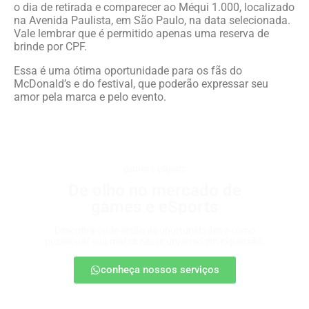
o dia de retirada e comparecer ao Méqui 1.000, localizado
na Avenida Paulista, em São Paulo, na data selecionada.
Vale lembrar que é permitido apenas uma reserva de
brinde por CPF.
Essa é uma ótima oportunidade para os fãs do
McDonald’s e do festival, que poderão expressar seu
amor pela marca e pelo evento.
games e eSports
De olho no mercado de
games e eSports
Descubra onde estão as oportunidades e como
posicionar sua marca nesse universo em expansão.
conheça nossos serviços