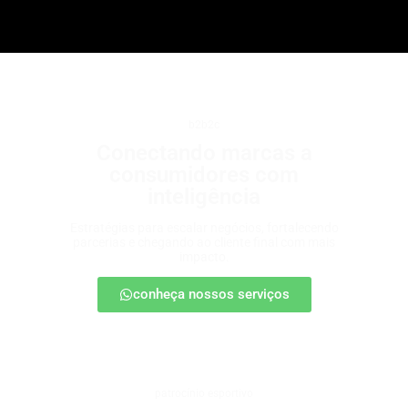
b2b2c
Conectando marcas a
consumidores com
inteligência
Estratégias para escalar negócios, fortalecendo
parcerias e chegando ao cliente final com mais
impacto.
conheça nossos serviços
patrocínio esportivo