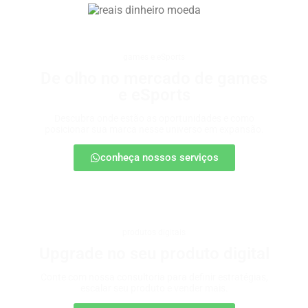
games e eSports
De olho no mercado de games
e eSports
Descubra onde estão as oportunidades e como
posicionar sua marca nesse universo em expansão.
conheça nossos serviços
produtos digitais
Upgrade no seu produto digital
Conte com nossa consultoria para definir estratégias,
escalar seu produto e vender mais.