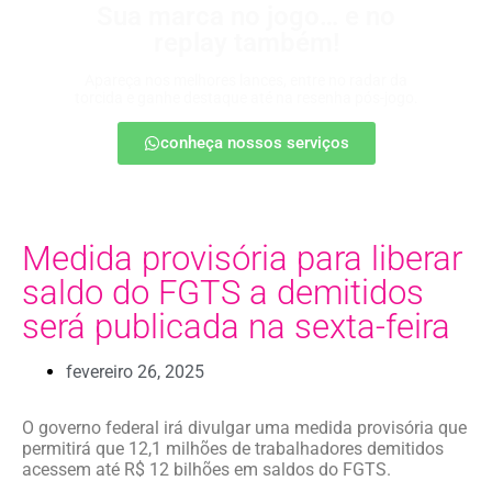
Sua marca no jogo… e no
replay também!
Apareça nos melhores lances, entre no radar da
torcida e ganhe destaque até na resenha pós-jogo.
conheça nossos serviços
Medida provisória para liberar
saldo do FGTS a demitidos
será publicada na sexta-feira
fevereiro 26, 2025
O governo federal irá divulgar uma medida provisória que
permitirá que 12,1 milhões de trabalhadores demitidos
acessem até R$ 12 bilhões em saldos do FGTS.