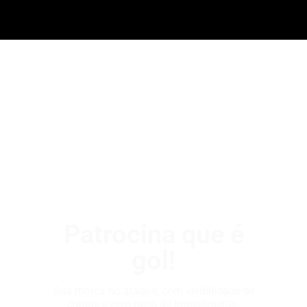
Patrocina que é
gol!
Sua marca no ataque, com visibilidade de
craque e zero risco de impedimento.