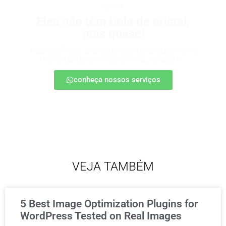
tipsters
Eles não têm bola de cristal,
mas quase!
Palpites afiados, análises certeiras e aquela ajudinha
marota pra sua audiência confiar… e apostar.
conheça nossos serviços
VEJA TAMBÉM
5 Best Image Optimization Plugins for
WordPress Tested on Real Images