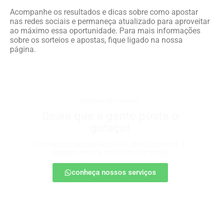
Acompanhe os resultados e dicas sobre como apostar
nas redes sociais e permaneça atualizado para aproveitar
ao máximo essa oportunidade. Para mais informações
sobre os sorteios e apostas, fique ligado na nossa
página.
criadores de conteúdo
Deixa que a gente posta o
golaço!
Conteúdos criativos, virais e no ritmo da torcida. É
engajamento na certa (sem retranca)!
conheça nossos serviços