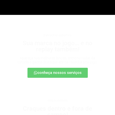
patrocínio esportivo
Sua marca no jogo… e no
replay também!
Apareça nos melhores lances, entre no radar da
torcida e ganhe destaque até na resenha pós-jogo.
conheça nossos serviços
embaixadores
Craques dentro e fora de
campo!