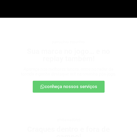
patrocínio esportivo
Sua marca no jogo… e no
replay também!
Apareça nos melhores lances, entre no radar da
torcida e ganhe destaque até na resenha pós-jogo.
conheça nossos serviços
embaixadores
Craques dentro e fora de
campo!