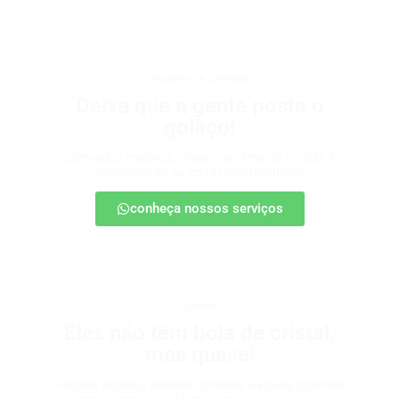
criadores de conteúdo
Deixa que a gente posta o
golaço!
Conteúdos criativos, virais e no ritmo da torcida. É
engajamento na certa (sem retranca)!
conheça nossos serviços
tipsters
Eles não têm bola de cristal,
mas quase!
Palpites afiados, análises certeiras e aquela ajudinha