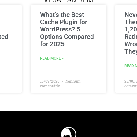
VEJA TAMBÉM
What’s the Best
Nev
Cache Plugin for
The
WordPress? 5
1,20
ted
Options Compared
Rati
for 2025
Wro
The
READ MORE »
READ 
10/09/2025
Nenhum
23/06/
comentário
coment