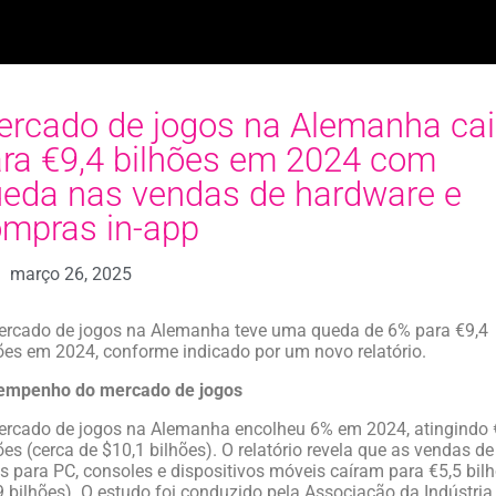
rcado de jogos na Alemanha cai
ra €9,4 bilhões em 2024 com
eda nas vendas de hardware e
mpras in-app
março 26, 2025
rcado de jogos na Alemanha teve uma queda de 6% para €9,4
ões em 2024, conforme indicado por um novo relatório.
empenho do mercado de jogos
rcado de jogos na Alemanha encolheu 6% em 2024, atingindo 
ões (cerca de $10,1 bilhões). O relatório revela que as vendas de
s para PC, consoles e dispositivos móveis caíram para €5,5 bil
9 bilhões). O estudo foi conduzido pela Associação da Indústria