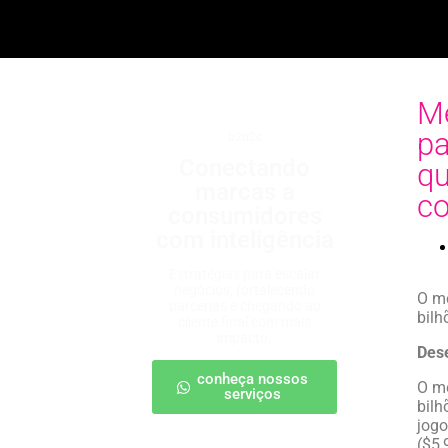
Me
pa
b2b2c
Conectando
qu
marcas a
co
consumidores
com inteligência
Estratégias para escalar
negócios, fortalecendo
O me
parcerias e chegando ao
bilh
cliente final com mais
impacto.
Des
conheça nossos
O me
serviços
bilh
jogo
($5,