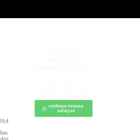
games e eSports
De olho no
mercado de
games e eSports
Descubra onde estão as
oportunidades e como
posicionar sua marca nesse
universo em expansão.
conheça nossos
serviços
€9,4
hões
 dos