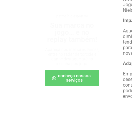
Jogo
Niel
patrocínio esportivo
Imp
Sua marca no
Aque
jogo… e no
dimi
replay também!
tend
para
Apareça nos melhores lances,
nova
entre no radar da torcida e
ganhe destaque até na
Ada
resenha pós-jogo.
Empr
conheça nossos
dese
serviços
cons
pode
envo