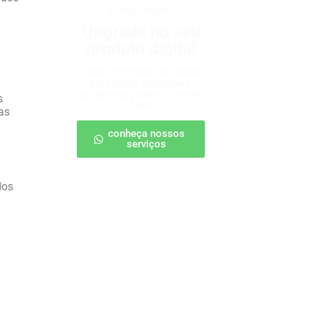
produtos digitais
Upgrade no seu
produto digital
Conte com nossa consultoria
para definir estratégias,
escalar seu produto e vender
s
mais.
as
conheça nossos
serviços
dos