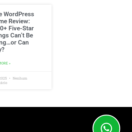
e WordPress
me Review:
0+ Five-Star
ngs Can’t Be
ng…or Can
y?
MORE »
2025
Nenhum
ário