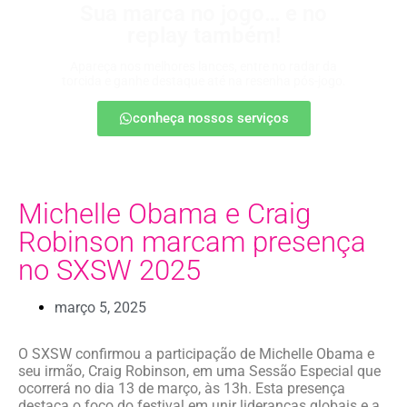
Sua marca no jogo… e no
replay também!
Apareça nos melhores lances, entre no radar da
torcida e ganhe destaque até na resenha pós-jogo.
conheça nossos serviços
Michelle Obama e Craig
Robinson marcam presença
no SXSW 2025
março 5, 2025
O SXSW confirmou a participação de Michelle Obama e
seu irmão, Craig Robinson, em uma Sessão Especial que
ocorrerá no dia 13 de março, às 13h. Esta presença
destaca o foco do festival em unir lideranças globais e a