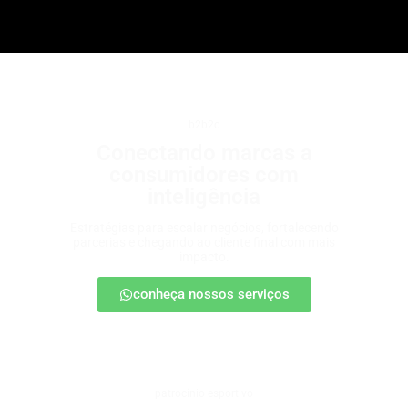
b2b2c
Conectando marcas a
consumidores com
inteligência
Estratégias para escalar negócios, fortalecendo
parcerias e chegando ao cliente final com mais
impacto.
conheça nossos serviços
patrocínio esportivo