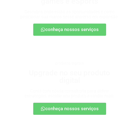
games e eSports
Descubra onde estão as oportunidades e como
posicionar sua marca nesse universo em expansão.
conheça nossos serviços
produtos digitais
Upgrade no seu produto
digital
Conte com nossa consultoria para definir
estratégias, escalar seu produto e vender mais.
conheça nossos serviços