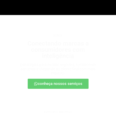
b2b2c
Conectando marcas a
consumidores com
inteligência
Estratégias para escalar negócios, fortalecendo
parcerias e chegando ao cliente final com mais
impacto.
conheça nossos serviços
patrocínio esportivo