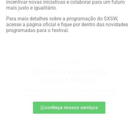
incentivar novas iniciativas e colaborar para um futuro
mais justo e igualitário.
Para mais detalhes sobre a programação do SXSW,
acesse a página oficial e fique por dentro das novidades
programadas para o festival.
games e eSports
De olho no mercado de
games e eSports
Descubra onde estão as oportunidades e como
posicionar sua marca nesse universo em expansão.
conheça nossos serviços