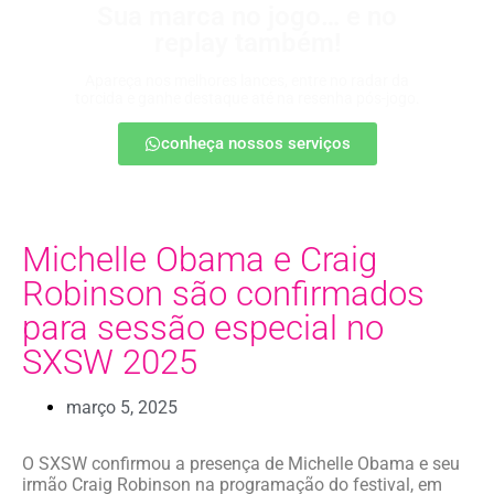
Sua marca no jogo… e no
replay também!
Apareça nos melhores lances, entre no radar da
torcida e ganhe destaque até na resenha pós-jogo.
conheça nossos serviços
Michelle Obama e Craig
Robinson são confirmados
para sessão especial no
SXSW 2025
março 5, 2025
O SXSW confirmou a presença de Michelle Obama e seu
irmão Craig Robinson na programação do festival, em