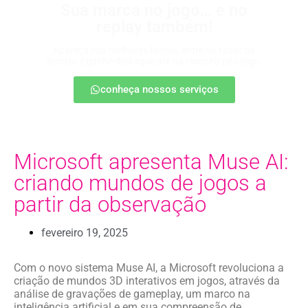
Sua marca no jogo… e no
replay também!
Apareça nos melhores lances, entre no radar da
torcida e ganhe destaque até na resenha pós-jogo.
conheça nossos serviços
Microsoft apresenta Muse AI:
criando mundos de jogos a
partir da observação
fevereiro 19, 2025
Com o novo sistema Muse AI, a Microsoft revoluciona a
criação de mundos 3D interativos em jogos, através da
análise de gravações de gameplay, um marco na
inteligência artificial e em sua compreensão de