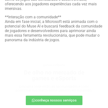
oferecendo aos jogadores experiências cada vez mais
imersivas.
**Interação com a comunidade**
Ainda em fase inicial, a Microsoft está animada com o
potencial do Muse AI e buscará feedback da comunidade
de jogadores e desenvolvedores para aprimorar ainda
mais essa ferramenta revolucionária, que pode mudar o
panorama da indústria de jogos.
games e eSports
De olho no mercado de
games e eSports
Descubra onde estão as oportunidades e como
posicionar sua marca nesse universo em expansão.
conheça nossos serviços