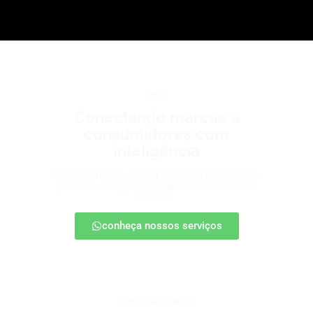
b2b2c
Conectando marcas a
consumidores com
inteligência
Estratégias para escalar negócios, fortalecendo
parcerias e chegando ao cliente final com mais
impacto.
conheça nossos serviços
patrocínio esportivo