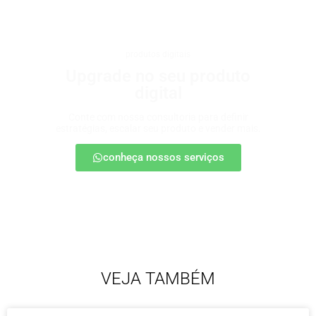
produtos digitais
Upgrade no seu produto
digital
Conte com nossa consultoria para definir
estratégias, escalar seu produto e vender mais.
conheça nossos serviços
VEJA TAMBÉM