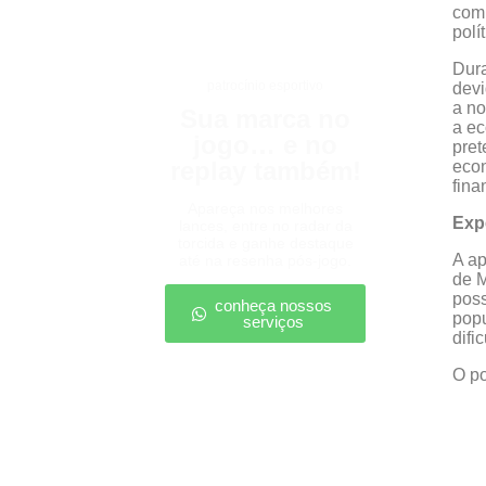
com 
polí
Dura
patrocínio esportivo
devi
a no
Sua marca no
a ec
jogo… e no
pret
replay também!
econ
fina
Apareça nos melhores
Exp
lances, entre no radar da
torcida e ganhe destaque
A ap
até na resenha pós-jogo.
de M
poss
conheça nossos
pop
serviços
difi
O po