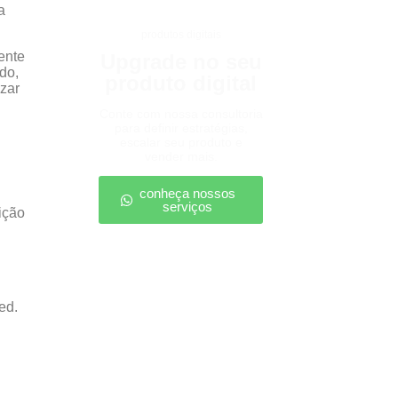
a
produtos digitais
ente
Upgrade no seu
do,
produto digital
izar
Conte com nossa consultoria
para definir estratégias,
escalar seu produto e
vender mais.
conheça nossos
serviços
ição
I
ed.