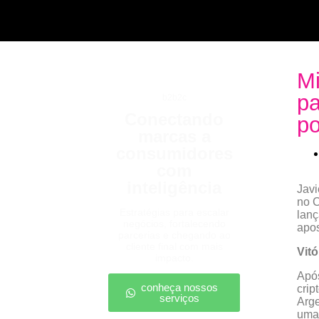
Mi
pa
b2b2c
Conectando
po
marcas a
consumidores
com
inteligência
Javi
no C
Estratégias para escalar
lanç
negócios, fortalecendo
apo
parcerias e chegando ao
cliente final com mais
Vit
impacto.
Após
conheça nossos
crip
serviços
Arge
uma 