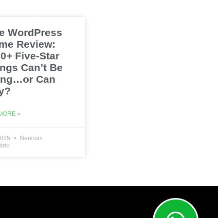
e WordPress
me Review:
0+ Five-Star
ings Can’t Be
ng…or Can
y?
MORE »
2025
Nenhum
ário