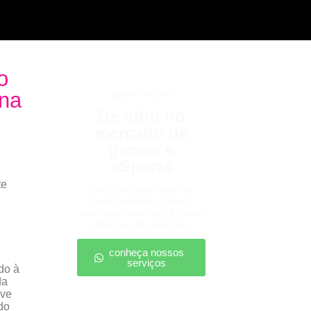
o
 na
games e eSports
De olho no
mercado de
games e
eSports
te
Descubra onde estão as
oportunidades e como
posicionar sua marca nesse
universo em expansão.
conheça nossos
serviços
do à
da
eve
do