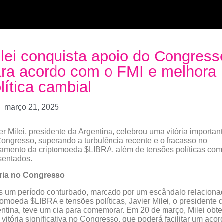
lei conquista apoio do Congress
ra acordo com o FMI e melhora
lítica cambial
março 21, 2025
er Milei, presidente da Argentina, celebrou uma vitória importan
ongresso, superando a turbulência recente e o fracasso no
amento da criptomoeda $LIBRA, além de tensões políticas com
sentados.
ória no Congresso
 um período conturbado, marcado por um escândalo relaciona
tomoeda $LIBRA e tensões políticas, Javier Milei, o presidente 
ntina, teve um dia para comemorar. Em 20 de março, Milei obt
vitória significativa no Congresso, que poderá facilitar um acor