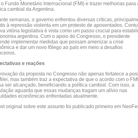
o Fundo Monetário Internacional (FMI) e trazer melhorias para 
tica cambial da Argentina.
nte semanas, o governo enfrentou diversas críticas, principalm
do à repressão violenta em um protesto de aposentados. Contu
va vitória legislativa é vista como um passo crucial para estabil
onomia argentina. Com o apoio do Congresso, o presidente
ende implementar medidas que possam amenizar a crise
ômica e dar um novo fôlego ao país em meio a desafios
nceiros.
ectativas e reações
rovação da proposta no Congresso não apenas fortalece a pos
ilei, mas também traz a expectativa de que o acordo com o FM
a ser alcançado, beneficiando a política cambial. Com isso, a
ulação aguarda que essas mudanças tragam um alívio nas
culdades econômicas enfrentadas atualmente.
st original sobre este assunto foi publicado primeiro em NeoFe