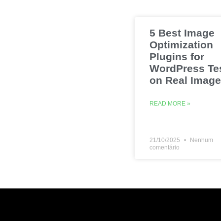
5 Best Image
Optimization
Plugins for
WordPress Te
on Real Imag
READ MORE »
21/10/2025
Nenhum
comentário