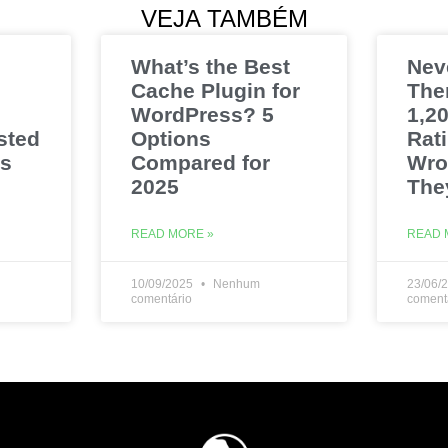
VEJA TAMBÉM
What’s the Best
Nev
Cache Plugin for
The
WordPress? 5
1,20
sted
Options
Rat
es
Compared for
Wro
2025
The
READ MORE »
READ 
10/09/2025
Nenhum
23/06/
comentário
coment