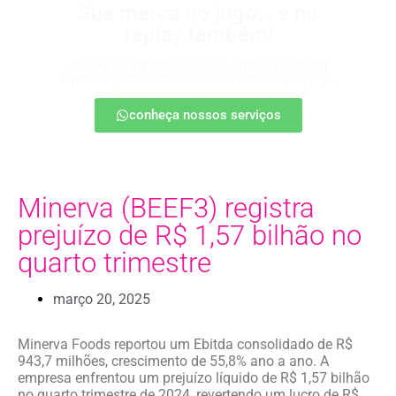
Sua marca no jogo… e no
replay também!
Apareça nos melhores lances, entre no radar da
torcida e ganhe destaque até na resenha pós-jogo.
conheça nossos serviços
Minerva (BEEF3) registra
prejuízo de R$ 1,57 bilhão no
quarto trimestre
março 20, 2025
Minerva Foods reportou um Ebitda consolidado de R$
943,7 milhões, crescimento de 55,8% ano a ano. A
empresa enfrentou um prejuízo líquido de R$ 1,57 bilhão
no quarto trimestre de 2024, revertendo um lucro de R$