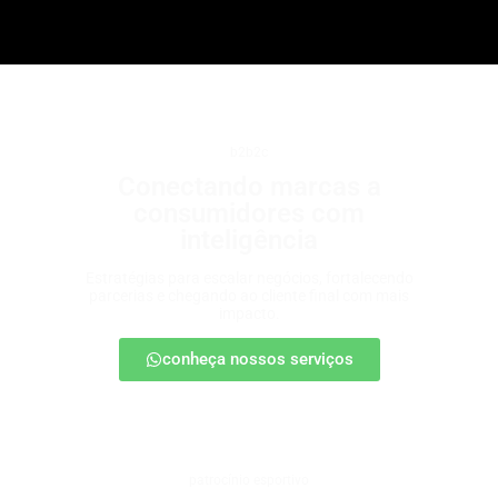
b2b2c
Conectando marcas a
consumidores com
inteligência
Estratégias para escalar negócios, fortalecendo
parcerias e chegando ao cliente final com mais
impacto.
conheça nossos serviços
patrocínio esportivo