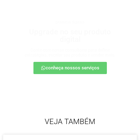
produtos digitais
Upgrade no seu produto
digital
Conte com nossa consultoria para definir
estratégias, escalar seu produto e vender mais.
conheça nossos serviços
VEJA TAMBÉM