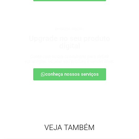
produtos digitais
Upgrade no seu produto
digital
Conte com nossa consultoria para definir
estratégias, escalar seu produto e vender mais.
conheça nossos serviços
VEJA TAMBÉM