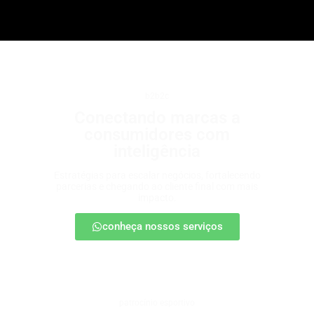
b2b2c
Conectando marcas a
consumidores com
inteligência
Estratégias para escalar negócios, fortalecendo
parcerias e chegando ao cliente final com mais
impacto.
conheça nossos serviços
patrocínio esportivo