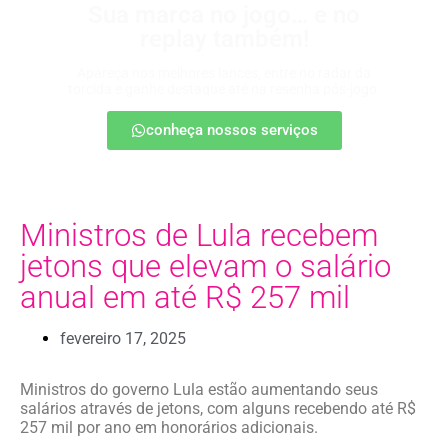
Sua marca no jogo… e no
replay também!
Apareça nos melhores lances, entre no radar da
torcida e ganhe destaque até na resenha pós-jogo.
conheça nossos serviços
Ministros de Lula recebem
jetons que elevam o salário
anual em até R$ 257 mil
fevereiro 17, 2025
Ministros do governo Lula estão aumentando seus
salários através de jetons, com alguns recebendo até R$
257 mil por ano em honorários adicionais.