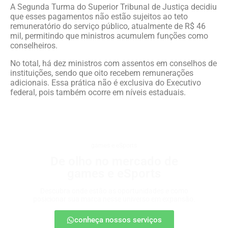
A Segunda Turma do Superior Tribunal de Justiça decidiu
que esses pagamentos não estão sujeitos ao teto
remuneratório do serviço público, atualmente de R$ 46
mil, permitindo que ministros acumulem funções como
conselheiros.
No total, há dez ministros com assentos em conselhos de
instituições, sendo que oito recebem remunerações
adicionais. Essa prática não é exclusiva do Executivo
federal, pois também ocorre em níveis estaduais.
games e eSports
De olho no mercado de
games e eSports
Descubra onde estão as oportunidades e como
posicionar sua marca nesse universo em expansão.
conheça nossos serviços