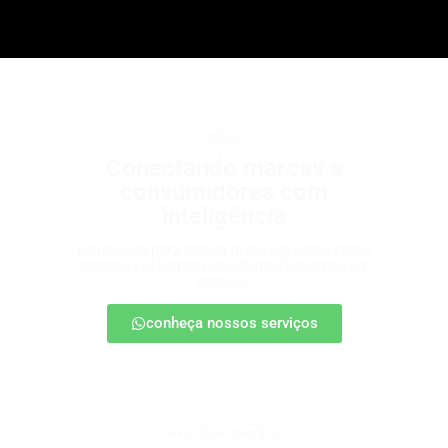
b2b2c
Conectando marcas a
consumidores com
inteligência
Estratégias para escalar negócios, fortalecendo
parcerias e chegando ao cliente final com mais
impacto.
conheça nossos serviços
patrocínio esportivo