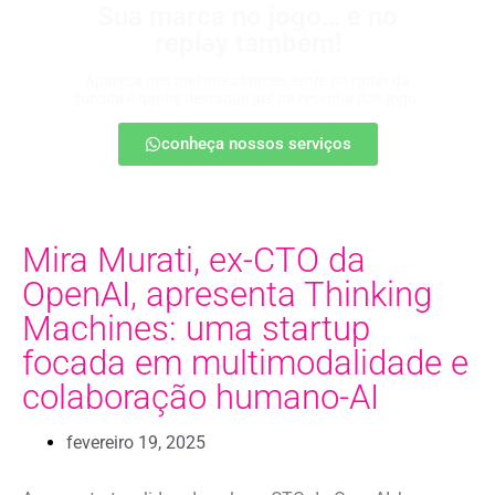
Sua marca no jogo… e no
replay também!
Apareça nos melhores lances, entre no radar da
torcida e ganhe destaque até na resenha pós-jogo.
conheça nossos serviços
Mira Murati, ex-CTO da
OpenAI, apresenta Thinking
Machines: uma startup
focada em multimodalidade e
colaboração humano-AI
fevereiro 19, 2025