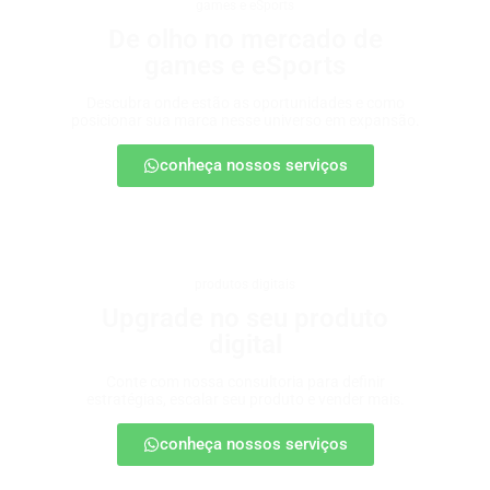
games e eSports
De olho no mercado de
games e eSports
Descubra onde estão as oportunidades e como
posicionar sua marca nesse universo em expansão.
conheça nossos serviços
produtos digitais
Upgrade no seu produto
digital
Conte com nossa consultoria para definir
estratégias, escalar seu produto e vender mais.
conheça nossos serviços