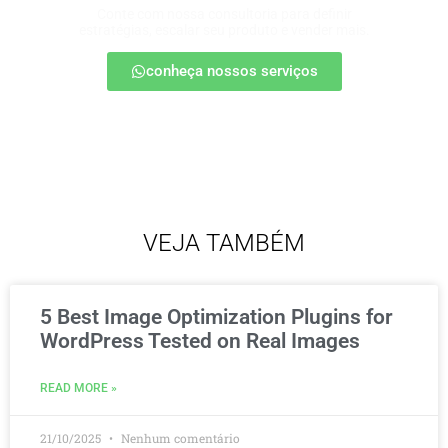
Conte com nossa consultoria para definir
estratégias, escalar seu produto e vender mais.
conheça nossos serviços
VEJA TAMBÉM
5 Best Image Optimization Plugins for
WordPress Tested on Real Images
READ MORE »
21/10/2025
Nenhum comentário