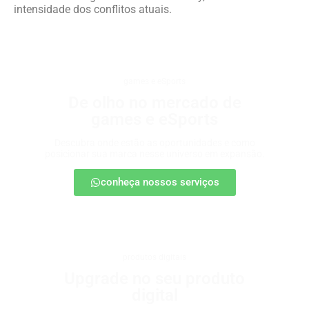
intensidade dos conflitos atuais.
games e eSports
De olho no mercado de
games e eSports
Descubra onde estão as oportunidades e como
posicionar sua marca nesse universo em expansão.
conheça nossos serviços
produtos digitais
Upgrade no seu produto
digital