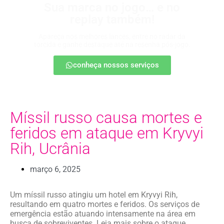
Sua marca no jogo… e no
replay também!
Apareça nos melhores lances, entre no radar da
torcida e ganhe destaque até na resenha pós-jogo.
conheça nossos serviços
Míssil russo causa mortes e
feridos em ataque em Kryvyi
Rih, Ucrânia
março 6, 2025
Um míssil russo atingiu um hotel em Kryvyi Rih,
resultando em quatro mortes e feridos. Os serviços de
emergência estão atuando intensamente na área em
busca de sobreviventes. Leia mais sobre o ataque.