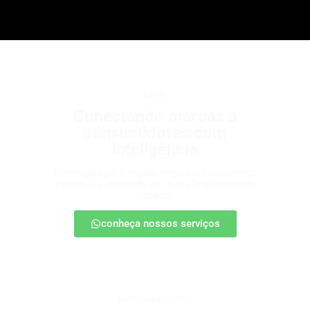
b2b2c
Conectando marcas a
consumidores com
inteligência
Estratégias para escalar negócios, fortalecendo
parcerias e chegando ao cliente final com mais
impacto.
conheça nossos serviços
patrocínio esportivo