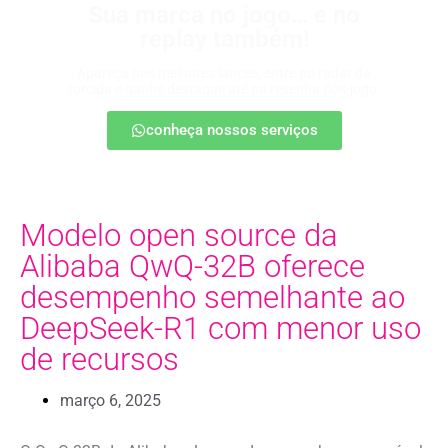
Sua marca no jogo… e no
replay também!
Apareça nos melhores lances, entre no radar da
torcida e ganhe destaque até na resenha pós-jogo.
conheça nossos serviços
Modelo open source da
Alibaba QwQ-32B oferece
desempenho semelhante ao
DeepSeek-R1 com menor uso
de recursos
março 6, 2025