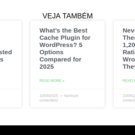
VEJA TAMBÉM
What’s the Best
Nev
Cache Plugin for
The
WordPress? 5
1,20
sted
Options
Rat
es
Compared for
Wro
2025
The
READ MORE »
READ 
10/09/2025
Nenhum
23/06/
comentário
coment