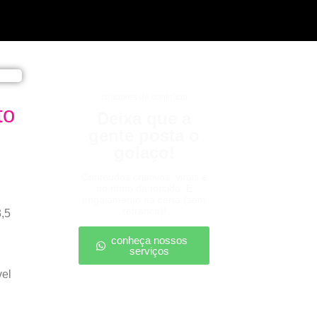
criadores de conteúdo
to
Deixa que a
gente posta o
golaço!
Conteúdos criativos, virais e
no ritmo da torcida. É
engajamento na certa (sem
retranca)!
3,5
conheça nossos
serviços
vel