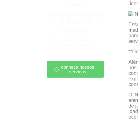
líde
embaixadores
Craques dentro
e fora de
Esse
campo!
medi
pand
A cara da sua marca em
serv
campo, na rede e na
resenha. Autenticidade que
**D
engaja e converte.
Além
conheça nossos
posi
serviços
con
expr
cons
O IN
entr
de j
idad
econ