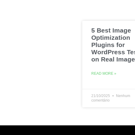
5 Best Image
Optimization
Plugins for
WordPress Te
on Real Imag
READ MORE »
21/10/2025
Nenhum
comentário