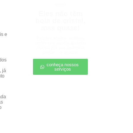
tipsters
Eles não têm
bola de cristal,
mas quase!
is e
Palpites afiados, análises
certeiras e aquela ajudinha
marota pra sua audiência
confiar… e apostar.
dos
conheça nossos
serviços
 já
nto
ada
as
o