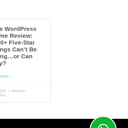
e WordPress
me Review:
0+ Five-Star
ings Can’t Be
ng…or Can
y?
MORE »
2025
Nenhum
ário