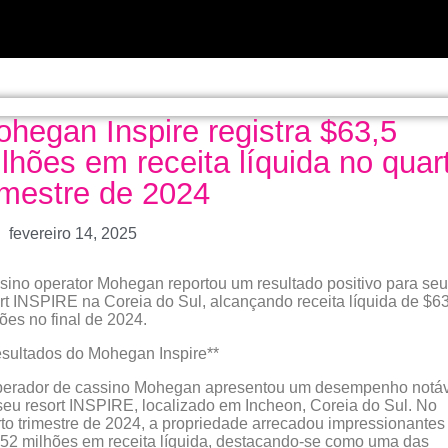
hegan Inspire registra $63,5
lhões em receita líquida no quar
imestre de 2024
fevereiro 14, 2025
sino operator Mohegan reportou um resultado positivo para seu
rt INSPIRE na Coreia do Sul, alcançando receita líquida de $6
ões no final de 2024.
sultados do Mohegan Inspire**
perador de cassino Mohegan apresentou um desempenho notá
eu resort INSPIRE, localizado em Incheon, Coreia do Sul. No
to trimestre de 2024, a propriedade arrecadou impressionantes
52 milhões em receita líquida, destacando-se como uma das