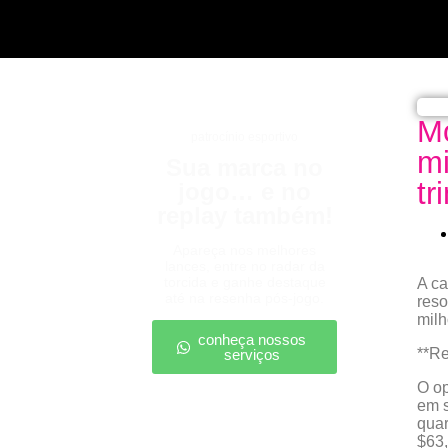
Mo
patrocínio esportivo
mi
Sua marca no
tr
jogo… e no
replay também!
Apareça nos melhores
lances, entre no radar da
torcida e ganhe destaque
A ca
até na resenha pós-jogo.
reso
milh
conheça nossos
**Re
serviços
O o
em s
quar
$63,