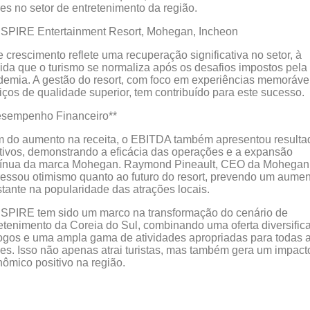
res no setor de entretenimento da região.
 crescimento reflete uma recuperação significativa no setor, à
da que o turismo se normaliza após os desafios impostos pela
emia. A gestão do resort, com foco em experiências memoráve
iços de qualidade superior, tem contribuído para este sucesso.
esempenho Financeiro**
 do aumento na receita, o EBITDA também apresentou resulta
tivos, demonstrando a eficácia das operações e a expansão
tínua da marca Mohegan. Raymond Pineault, CEO da Mohegan,
essou otimismo quanto ao futuro do resort, prevendo um aume
tante na popularidade das atrações locais.
SPIRE tem sido um marco na transformação do cenário de
etenimento da Coreia do Sul, combinando uma oferta diversific
ogos e uma ampla gama de atividades apropriadas para todas 
es. Isso não apenas atrai turistas, mas também gera um impact
ômico positivo na região.