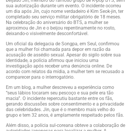
beijado Jin, membro do famoso grupo de K-pop BTS, sem
sua autorização durante um evento. O incidente ocorreu
um dia após Jin, cujo nome verdadeiro é Kim Seok-jin, ter
completado seu serviço militar obrigatório de 18 meses.
Na celebração do aniversário do BTS, a mulher se
aproximou de Jin e o beijou repentinamente no rosto,
deixando-o visivelmente desconfortável.
Um oficial da delegacia de Songpa, em Seul, confirmou
que a mulher foi chamada para depor em razão da
acusação de assédio sexual. Apesar do sigilo sobre sua
identidade, a polícia afirmou que iniciou uma
investigação após receber uma denúncia online. De
acordo com relatos da mídia, a mulher tem se recusado a
comparecer para o interrogatório.
Em um blog, a mulher descreveu a experiência como
“seus lábios tocaram seu pescoço e sua pele era tão
macia”. O incidente repercutiu bastante entre os fãs,
gerando discussões sobre consentimento e a privacidade
das celebridades. Jin, que é o membro mais velho do
grupo e tem 32 anos, é amplamente respeitado pelos fãs.
Além disso, a polícia sul-coreana obteve a colaboração de
autoridades japonesas para localizar a mulher. A