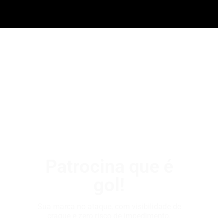
Patrocina que é
gol!
Sua marca no ataque, com visibilidade de
craque e zero risco de impedimento.