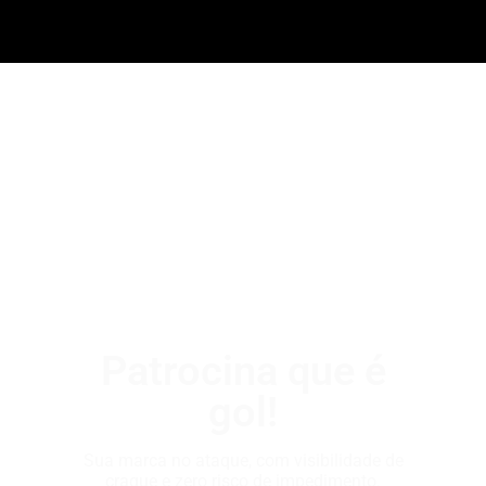
Patrocina que é
gol!
Sua marca no ataque, com visibilidade de
craque e zero risco de impedimento.