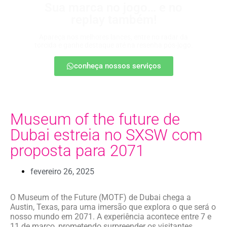
Sua marca no jogo… e no
replay também!
Apareça nos melhores lances, entre no radar da
torcida e ganhe destaque até na resenha pós-jogo.
conheça nossos serviços
Museum of the future de
Dubai estreia no SXSW com
proposta para 2071
fevereiro 26, 2025
O Museum of the Future (MOTF) de Dubai chega a
Austin, Texas, para uma imersão que explora o que será o
nosso mundo em 2071. A experiência acontece entre 7 e
11 de março, prometendo surpreender os visitantes.