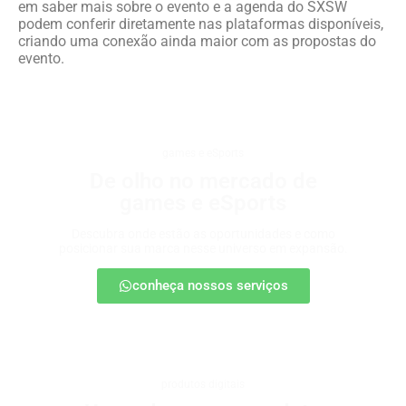
em saber mais sobre o evento e a agenda do SXSW
podem conferir diretamente nas plataformas disponíveis,
criando uma conexão ainda maior com as propostas do
evento.
games e eSports
De olho no mercado de
games e eSports
Descubra onde estão as oportunidades e como
posicionar sua marca nesse universo em expansão.
conheça nossos serviços
produtos digitais