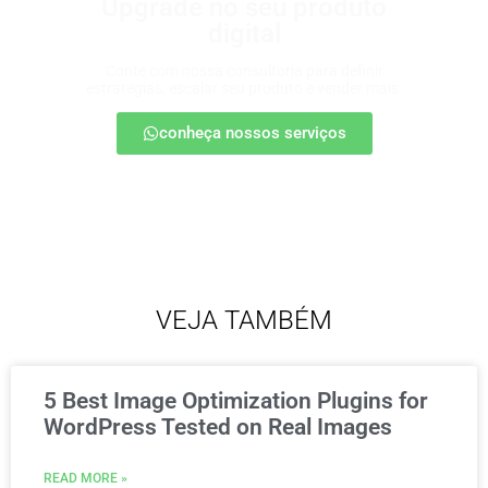
Upgrade no seu produto
digital
Conte com nossa consultoria para definir
estratégias, escalar seu produto e vender mais.
conheça nossos serviços
VEJA TAMBÉM
5 Best Image Optimization Plugins for
WordPress Tested on Real Images
READ MORE »