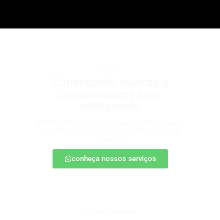
b2b2c
Conectando marcas a
consumidores com
inteligência
Estratégias para escalar negócios, fortalecendo
parcerias e chegando ao cliente final com mais
impacto.
conheça nossos serviços
patrocínio esportivo