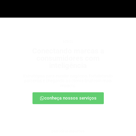
b2b2c
Conectando marcas a
consumidores com
inteligência
Estratégias para escalar negócios, fortalecendo
parcerias e chegando ao cliente final com mais
impacto.
conheça nossos serviços
patrocínio esportivo