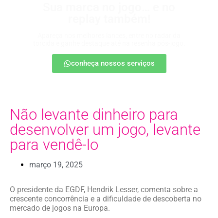
Sua marca no jogo… e no
replay também!
Apareça nos melhores lances, entre no radar da
torcida e ganhe destaque até na resenha pós-jogo.
conheça nossos serviços
Não levante dinheiro para
desenvolver um jogo, levante
para vendê-lo
março 19, 2025
O presidente da EGDF, Hendrik Lesser, comenta sobre a
crescente concorrência e a dificuldade de descoberta no
mercado de jogos na Europa.