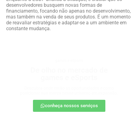
desenvolvedores busquem novas formas de
financiamento, focando não apenas no desenvolvimento,
mas também na venda de seus produtos. É um momento
de reavaliar estratégias e adaptar-se a um ambiente em
constante mudança.
games e eSports
De olho no mercado de
games e eSports
Descubra onde estão as oportunidades e como
posicionar sua marca nesse universo em expansão.
conheça nossos serviços