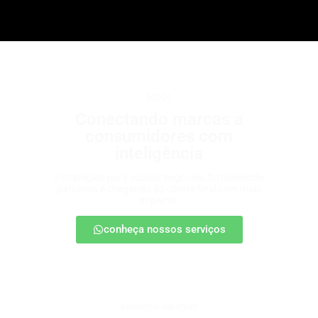
b2b2c
Conectando marcas a
consumidores com
inteligência
Estratégias para escalar negócios, fortalecendo
parcerias e chegando ao cliente final com mais
impacto.
conheça nossos serviços
patrocínio esportivo