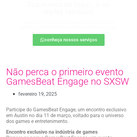
Sua marca no jogo… e no
replay também!
Apareça nos melhores lances, entre no radar da
torcida e ganhe destaque até na resenha pós-jogo.
conheça nossos serviços
Não perca o primeiro evento
GamesBeat Engage no SXSW
fevereiro 19, 2025
Participe do GamesBeat Engage, um encontro exclusivo
em Austin no dia 11 de março, voltado para o universo
dos games e entretenimento.
Encontro exclusivo na indústria de games