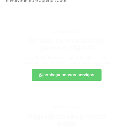
envolvimento e aprendizado!
games e eSports
De olho no mercado de
games e eSports
Descubra onde estão as oportunidades e como
posicionar sua marca nesse universo em expansão.
conheça nossos serviços
produtos digitais
Upgrade no seu produto
digital