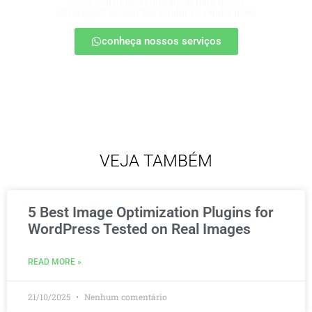
Conte com nossa consultoria para definir
estratégias, escalar seu produto e vender mais.
conheça nossos serviços
VEJA TAMBÉM
5 Best Image Optimization Plugins for
WordPress Tested on Real Images
READ MORE »
21/10/2025
Nenhum comentário