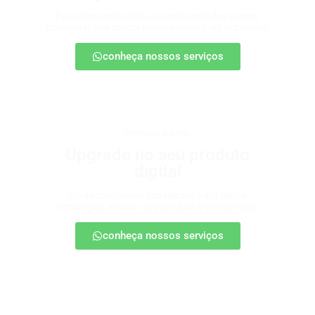
Descubra onde estão as oportunidades e como
posicionar sua marca nesse universo em expansão.
conheça nossos serviços
produtos digitais
Upgrade no seu produto
digital
Conte com nossa consultoria para definir
estratégias, escalar seu produto e vender mais.
conheça nossos serviços