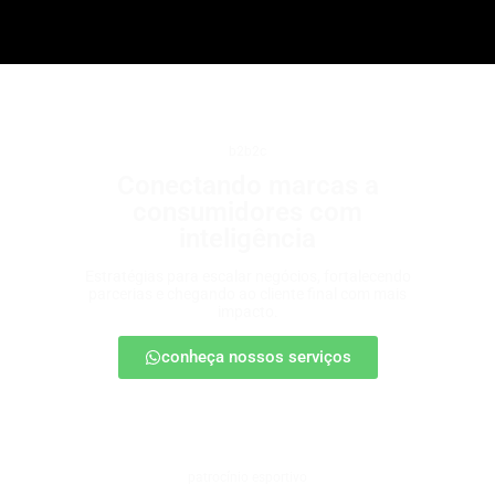
b2b2c
Conectando marcas a
consumidores com
inteligência
Estratégias para escalar negócios, fortalecendo
parcerias e chegando ao cliente final com mais
impacto.
conheça nossos serviços
patrocínio esportivo