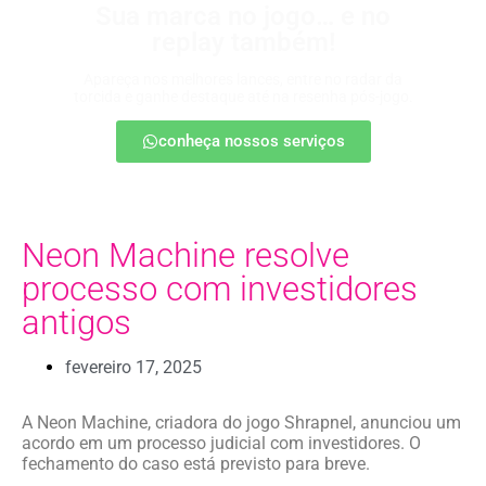
Sua marca no jogo… e no
replay também!
Apareça nos melhores lances, entre no radar da
torcida e ganhe destaque até na resenha pós-jogo.
conheça nossos serviços
Neon Machine resolve
processo com investidores
antigos
fevereiro 17, 2025
A Neon Machine, criadora do jogo Shrapnel, anunciou um
acordo em um processo judicial com investidores. O
fechamento do caso está previsto para breve.