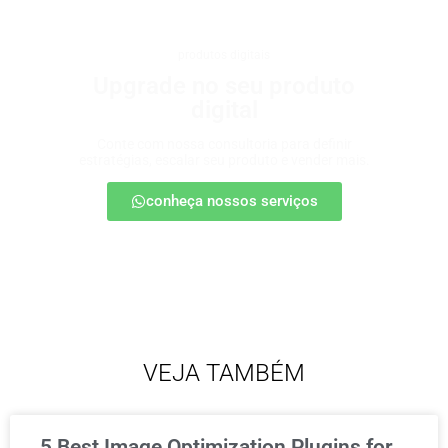
produtos digitais
Upgrade no seu produto
digital
Conte com nossa consultoria para definir
estratégias, escalar seu produto e vender mais.
conheça nossos serviços
VEJA TAMBÉM
5 Best Image Optimization Plugins for