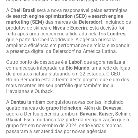
A
Cheil Brasil
será a nova responsável pelas estratégias
de
search engine optimization (SEO)
e
search engine
marketing (SEM)
das marcas da
Beiersdorf
, incluindo os
produtos de skincare
Nivea
e
Eucerin
. Esta decisão foi
feita após uma concorrência liderada pela
Iris Londres
,
que é parte da Cheil Worldwide. A agência buscará
ampliar a eficiência em performance de mídia e expandir
a presença digital da Beiersdorf na América Latina.
Outro ponto de destaque é a
Labof
, que agora realiza a
comunicação integrada da
Bio Mundo
, uma rede de lojas
de produtos naturais atuando em 22 estados. O CEO
Bruno Bernardo está à frente deste projeto, que é um dos
mais recentes em seu portfólio que também inclui
Havaianas e Outback.
A
Dentsu
também conquistou novas contas, incluindo
quatro marcas do
grupo Heineken
. Além da
Devassa
,
agora a Dentsu gerencia também
Bavaria
,
Kaiser
,
Schin
e
Glacial
. Essa mudança faz parte da reorganização que o
grupo fez em novembro de 2024, onde várias marcas
passaram a ser atendidas por novas agências.