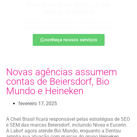
Sua marca no jogo… e no
replay também!
Apareça nos melhores lances, entre no radar da
torcida e ganhe destaque até na resenha pós-jogo.
conheça nossos serviços
Novas agências assumem
contas de Beiersdorf, Bio
Mundo e Heineken
fevereiro 17, 2025
A Cheil Brasil ficará responsável pelas estratégias de SEO
e SEM das marcas Beiersdorf, incluindo Nivea e Eucerin.
A Labof agora atende Bio Mundo, enquanto a Dentsu
amplia sua atuação com marcas do grupo Heineken.