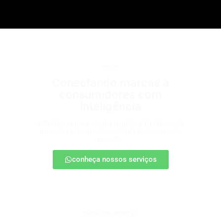
b2b2c
Conectando marcas a
consumidores com
inteligência
Estratégias para escalar negócios, fortalecendo
parcerias e chegando ao cliente final com mais
impacto.
conheça nossos serviços
patrocínio esportivo