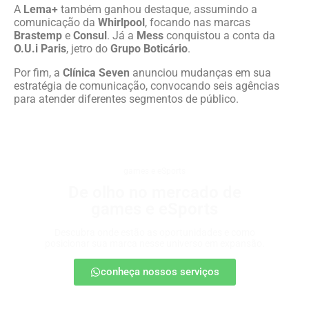
A
Lema+
também ganhou destaque, assumindo a
comunicação da
Whirlpool
, focando nas marcas
Brastemp
e
Consul
. Já a
Mess
conquistou a conta da
O.U.i Paris
, jetro do
Grupo Boticário
.
Por fim, a
Clínica Seven
anunciou mudanças em sua
estratégia de comunicação, convocando seis agências
para atender diferentes segmentos de público.
games e eSports
De olho no mercado de
games e eSports
Descubra onde estão as oportunidades e como
posicionar sua marca nesse universo em expansão.
conheça nossos serviços