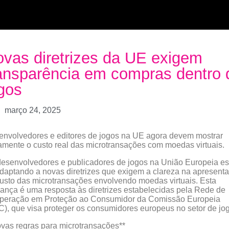
vas diretrizes da UE exigem
ansparência em compras dentro 
gos
março 24, 2025
nvolvedores e editores de jogos na UE agora devem mostrar
amente o custo real das microtransações com moedas virtuais.
esenvolvedores e publicadores de jogos na União Europeia es
daptando a novas diretrizes que exigem a clareza na apresent
usto das microtransações envolvendo moedas virtuais. Esta
nça é uma resposta às diretrizes estabelecidas pela Rede de
peração em Proteção ao Consumidor da Comissão Europeia
), que visa proteger os consumidores europeus no setor de jo
vas regras para microtransações**