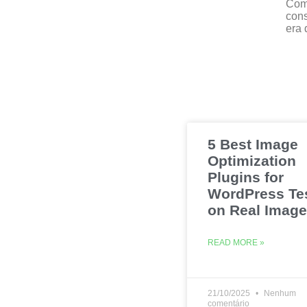
Com 
cons
era 
5 Best Image
Optimization
Plugins for
WordPress Te
on Real Imag
READ MORE »
21/10/2025
Nenhum
comentário