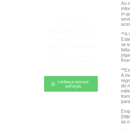
As 
info
in-g
seve
patrocínio esportivo
aces
Sua marca no
**A 
jogo… e no
Este
replay também!
se t
falt
jog
Apareça nos melhores
fina
lances, entre no radar da
torcida e ganhe destaque
até na resenha pós-jogo.
**Ex
A in
regr
conheça nossos
de m
serviços
méto
tran
para
Enqu
(ht
as n