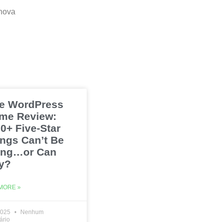
 nova
e WordPress
me Review:
0+ Five-Star
ings Can’t Be
ng…or Can
y?
MORE »
2025
Nenhum
ário