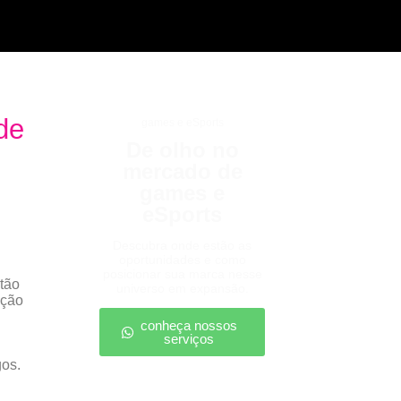
de
games e eSports
De olho no
mercado de
games e
eSports
Descubra onde estão as
oportunidades e como
posicionar sua marca nesse
tão
universo em expansão.
ação
conheça nossos
serviços
gos.