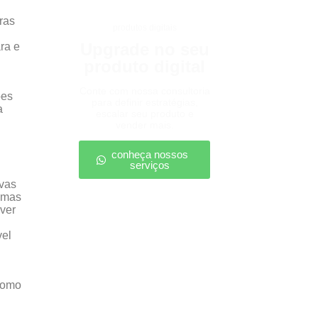
ras
produtos digitais
Upgrade no seu
ra e
produto digital
Conte com nossa consultoria
ões
para definir estratégias,
a
escalar seu produto e
vender mais.
conheça nossos
serviços
ovas
temas
ver
vel
como