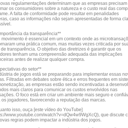
novas regulamentações determinam que as empresas precisam
rmar os consumidores sobre a natureza e o custo real das comp
ame. A falta de conformidade pode resultar em penalidades
ras, caso as informações não sejam apresentadas de forma cla
sível.
importância da transparência**
 movimento é essencial em um contexto onde as microtransaç
ornaram uma prática comum, mas muitas vezes criticada por su
a de transparência. O objetivo das diretrizes é garantir que os
adores tenham uma compreensão adequada das implicações
nceiras antes de realizar qualquer compra.
pectativas do setor**
dústria de jogos está se preparando para implementar essas n
as. Filtradas em debates sobre ética e erros frequentes em sis
onetização, as empresas estão sendo incentivadas a desenvol
dos mais claros para comunicar os custos envolvidos nas
sações. O foco está em criar um ambiente mais seguro e confiá
 os jogadores, favorecendo a reputação das marcas.
anto isso, ouça [este vídeo do YouTube]
tps://www.youtube.com/watch?v=dQw4w9WgXcQ), que discute 
ovas regras podem impactar a indústria dos jogos.