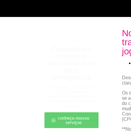
No
tr
b2b2c
Conectando
jo
marcas a
consumidores
com
inteligência
Dese
clar
Estratégias para escalar
negócios, fortalecendo
Os d
parcerias e chegando ao
se a
cliente final com mais
do c
impacto.
muda
Coo
conheça nossos
(CPC
serviços
**No