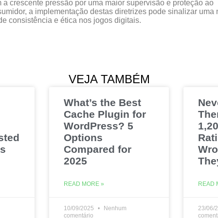
a crescente pressão por uma maior supervisão e proteção ao
umidor, a implementação destas diretrizes pode sinalizar uma
de consistência e ética nos jogos digitais.
VEJA TAMBÉM
What’s the Best
Nev
Cache Plugin for
The
WordPress? 5
1,20
sted
Options
Rat
es
Compared for
Wro
2025
The
READ MORE »
READ 
10/09/2025
Nenhum
23/06/
comentário
coment