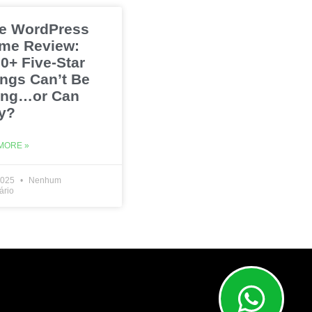
e WordPress
me Review:
0+ Five-Star
ings Can’t Be
ng…or Can
y?
MORE »
2025
Nenhum
ário