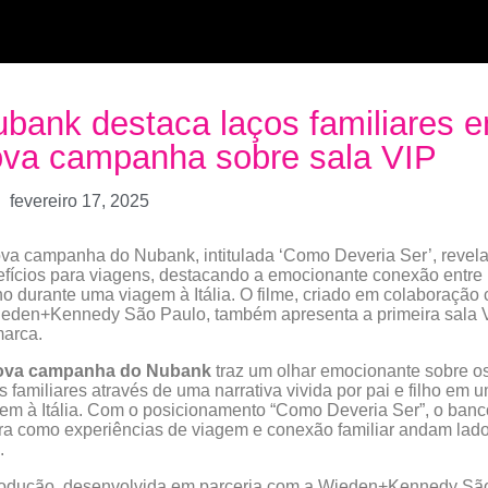
bank destaca laços familiares 
va campanha sobre sala VIP
fevereiro 17, 2025
va campanha do Nubank, intitulada ‘Como Deveria Ser’, revela
fícios para viagens, destacando a emocionante conexão entre 
lho durante uma viagem à Itália. O filme, criado em colaboração
ieden+Kennedy São Paulo, também apresenta a primeira sala 
marca.
ova campanha do Nubank
traz um olhar emocionante sobre o
s familiares através de uma narrativa vivida por pai e filho em 
em à Itália. Com o posicionamento “Como Deveria Ser”, o banc
tra como experiências de viagem e conexão familiar andam lad
.
rodução, desenvolvida em parceria com a Wieden+Kennedy Sã