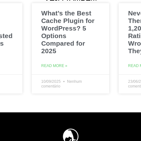
What’s the Best
Nev
Cache Plugin for
The
WordPress? 5
1,20
sted
Options
Rat
es
Compared for
Wro
2025
The
READ MORE »
READ 
10/09/2025
Nenhum
23/06/
comentário
coment