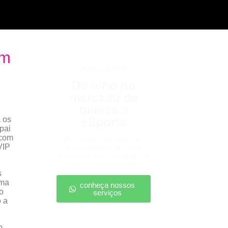
em
games e eSports
De olho no
mercado de
games e
 os
eSports
pai
 com
Descubra onde estão as
VIP
oportunidades e como
posicionar sua marca nesse
universo em expansão.
s
uma
conheça nossos
o
serviços
o a
o