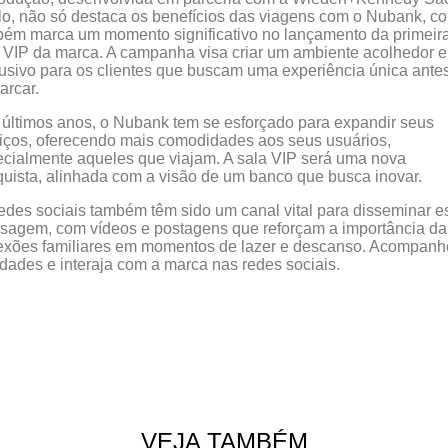
o, não só destaca os benefícios das viagens com o Nubank, c
ém marca um momento significativo no lançamento da primeir
 VIP da marca. A campanha visa criar um ambiente acolhedor e
usivo para os clientes que buscam uma experiência única ante
arcar.
últimos anos, o Nubank tem se esforçado para expandir seus
iços, oferecendo mais comodidades aos seus usuários,
cialmente aqueles que viajam. A sala VIP será uma nova
uista, alinhada com a visão de um banco que busca inovar.
edes sociais também têm sido um canal vital para disseminar e
agem, com vídeos e postagens que reforçam a importância da
exões familiares em momentos de lazer e descanso. Acompanh
dades e interaja com a marca nas redes sociais.
VEJA TAMBÉM