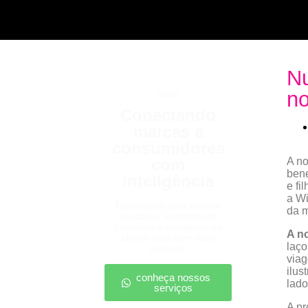
Nu
no
b2b2c
Conectando
marcas a
consumidores
com
A no
bene
inteligência
e fi
a W
Estratégias para escalar
da 
negócios, fortalecendo
parcerias e chegando ao
A n
cliente final com mais
laço
impacto.
viag
ilus
conheça nossos
lado
serviços
A p