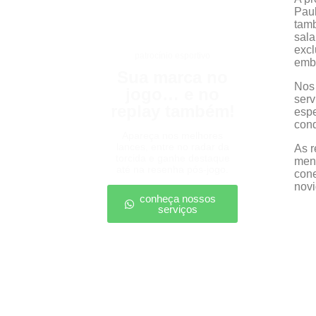
Paul
tamb
sala
excl
patrocínio esportivo
emb
Sua marca no
Nos 
jogo… e no
serv
replay também!
espe
conq
Apareça nos melhores
lances, entre no radar da
As r
torcida e ganhe destaque
mens
até na resenha pós-jogo.
con
novi
conheça nossos
serviços