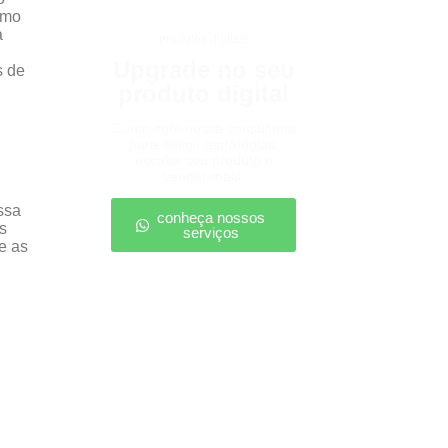
omo
a
produtos digitais
Upgrade no seu
s de
produto digital
Conte com nossa consultoria
para definir estratégias,
escalar seu produto e
vender mais.
ssa
conheça nossos
s
serviços
e as