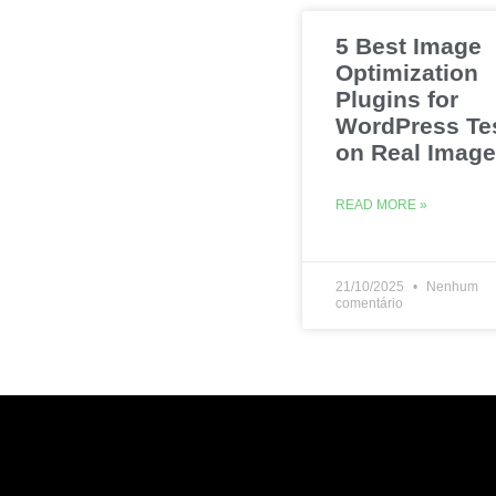
5 Best Image
Optimization
Plugins for
WordPress Te
on Real Imag
READ MORE »
21/10/2025
Nenhum
comentário