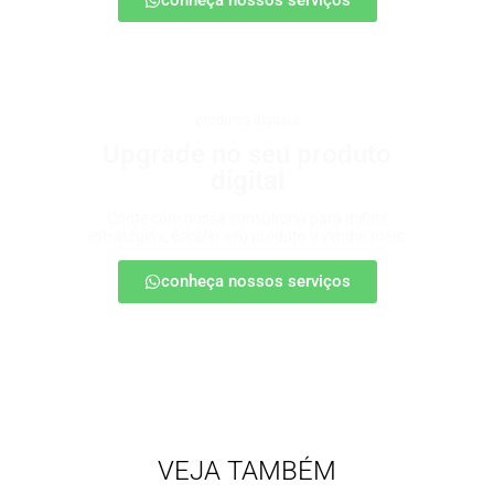
conheça nossos serviços
produtos digitais
Upgrade no seu produto
digital
Conte com nossa consultoria para definir
estratégias, escalar seu produto e vender mais.
conheça nossos serviços
VEJA TAMBÉM