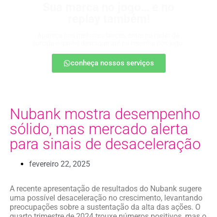
Sua marca no jogo… e no
replay também!
Apareça nos melhores lances, entre no radar da
torcida e ganhe destaque até na resenha pós-jogo.
conheça nossos serviços
Nubank mostra desempenho
sólido, mas mercado alerta
para sinais de desaceleração
fevereiro 22, 2025
A recente apresentação de resultados do Nubank sugere
uma possível desaceleração no crescimento, levantando
preocupações sobre a sustentação da alta das ações. O
quarto trimestre de 2024 trouxe números positivos, mas o