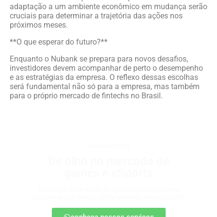
adaptação a um ambiente econômico em mudança serão
cruciais para determinar a trajetória das ações nos
próximos meses.
**O que esperar do futuro?**
Enquanto o Nubank se prepara para novos desafios,
investidores devem acompanhar de perto o desempenho
e as estratégias da empresa. O reflexo dessas escolhas
será fundamental não só para a empresa, mas também
para o próprio mercado de fintechs no Brasil.
games e eSports
De olho no mercado de
games e eSports
Descubra onde estão as oportunidades e como
posicionar sua marca nesse universo em expansão.