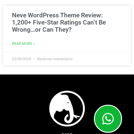
Neve WordPress Theme Review:
1,200+ Five-Star Ratings Can’t Be
Wrong…or Can They?
READ MORE »
23/06/2025
Nenhum comentário