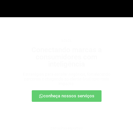
b2b2c
Conectando marcas a
consumidores com
inteligência
Estratégias para escalar negócios, fortalecendo
parcerias e chegando ao cliente final com mais
impacto.
conheça nossos serviços
patrocínio esportivo