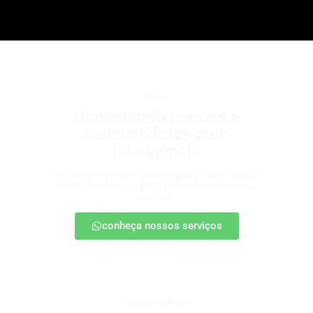
b2b2c
Conectando marcas a
consumidores com
inteligência
Estratégias para escalar negócios, fortalecendo
parcerias e chegando ao cliente final com mais
impacto.
conheça nossos serviços
patrocínio esportivo