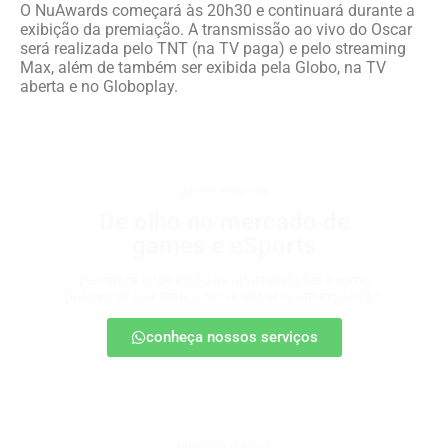
O NuAwards começará às 20h30 e continuará durante a
exibição da premiação. A transmissão ao vivo do Oscar
será realizada pelo TNT (na TV paga) e pelo streaming
Max, além de também ser exibida pela Globo, na TV
aberta e no Globoplay.
games e eSports
De olho no mercado de
games e eSports
Descubra onde estão as oportunidades e como
posicionar sua marca nesse universo em expansão.
conheça nossos serviços
produtos digitais