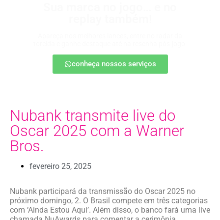
Sua marca no jogo… e no
replay também!
Apareça nos melhores lances, entre no radar da
torcida e ganhe destaque até na resenha pós-jogo.
conheça nossos serviços
Nubank transmite live do
Oscar 2025 com a Warner
Bros.
fevereiro 25, 2025
Nubank participará da transmissão do Oscar 2025 no
próximo domingo, 2. O Brasil compete em três categorias
com ‘Ainda Estou Aqui’. Além disso, o banco fará uma live
chamada NuAwards para comentar a cerimônia.