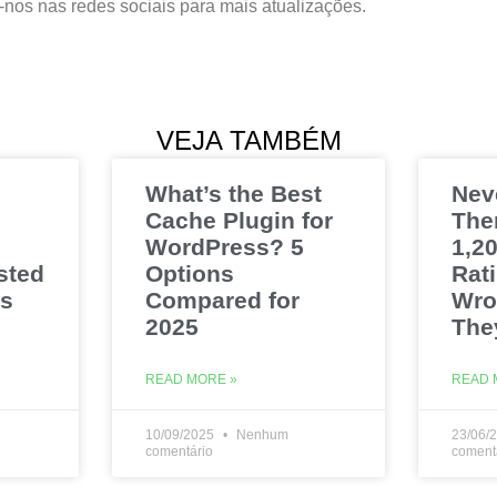
-nos nas redes sociais para mais atualizações.
VEJA TAMBÉM
What’s the Best
Nev
Cache Plugin for
The
WordPress? 5
1,20
sted
Options
Rat
es
Compared for
Wro
2025
The
READ MORE »
READ 
10/09/2025
Nenhum
23/06/
comentário
coment