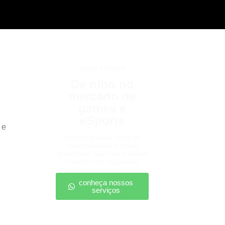
games e eSports
De olho no
mercado de
games e
eSports
 e
Descubra onde estão as
oportunidades e como
posicionar sua marca nesse
universo em expansão.
conheça nossos
serviços