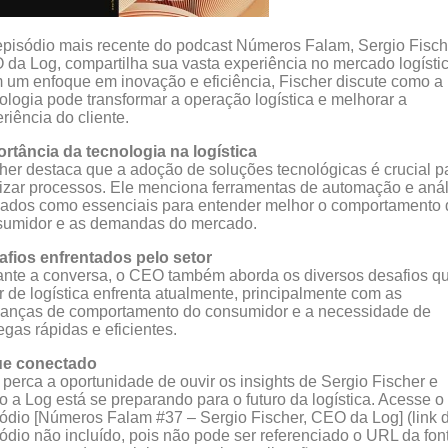
pisódio mais recente do podcast Números Falam, Sergio Fisch
da Log, compartilha sua vasta experiência no mercado logístic
um enfoque em inovação e eficiência, Fischer discute como a
ologia pode transformar a operação logística e melhorar a
riência do cliente.
rtância da tecnologia na logística
her destaca que a adoção de soluções tecnológicas é crucial p
izar processos. Ele menciona ferramentas de automação e anál
ados como essenciais para entender melhor o comportamento 
sumidor e as demandas do mercado.
afios enfrentados pelo setor
nte a conversa, o CEO também aborda os diversos desafios q
r de logística enfrenta atualmente, principalmente com as
anças de comportamento do consumidor e a necessidade de
egas rápidas e eficientes.
ue conectado
perca a oportunidade de ouvir os insights de Sergio Fischer e
 a Log está se preparando para o futuro da logística. Acesse o
ódio [Números Falam #37 – Sergio Fischer, CEO da Log] (link 
ódio não incluído, pois não pode ser referenciado o URL da fon