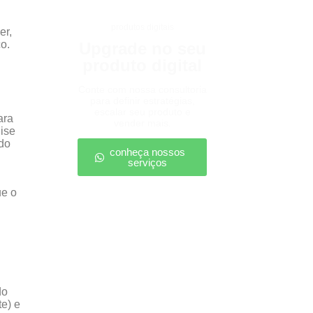
produtos digitais
er,
o.
Upgrade no seu
produto digital
Conte com nossa consultoria
para definir estratégias,
escalar seu produto e
ara
vender mais.
ise
do
conheça nossos
serviços
ue o
do
te) e