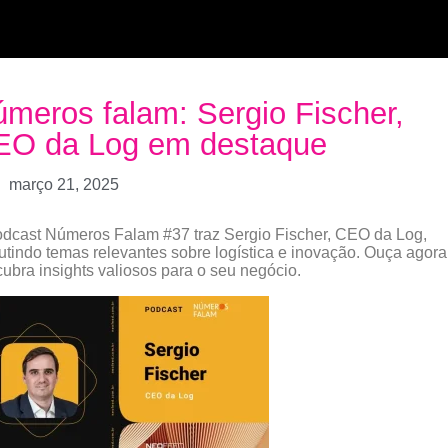
meros falam: Sergio Fischer,
EO da Log em destaque
março 21, 2025
dcast Números Falam #37 traz Sergio Fischer, CEO da Log,
utindo temas relevantes sobre logística e inovação. Ouça agora
ubra insights valiosos para o seu negócio.