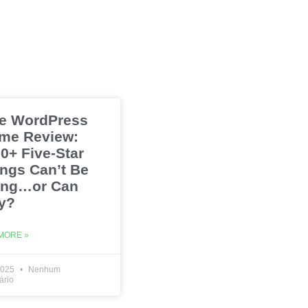
e WordPress
me Review:
0+ Five-Star
ings Can’t Be
ng…or Can
y?
MORE »
2025
Nenhum
ário