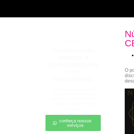
Nú
C
b2b2c
Conectando
marcas a
consumidores
com
O po
disc
inteligência
desc
Estratégias para escalar
negócios, fortalecendo
parcerias e chegando ao
cliente final com mais
impacto.
conheça nossos
serviços