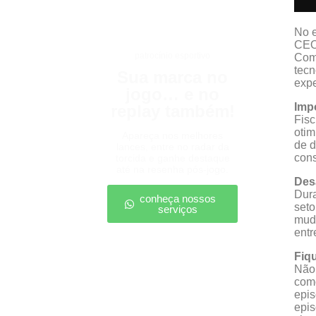
No e
CEO 
patrocínio esportivo
Com 
tecn
Sua marca no
expe
jogo… e no
Impo
replay também!
Fisc
otim
Apareça nos melhores
de d
lances, entre no radar da
con
torcida e ganhe destaque
até na resenha pós-jogo.
Des
Dura
conheça nossos
seto
serviços
mud
entr
Fiq
Não 
como
epis
epis