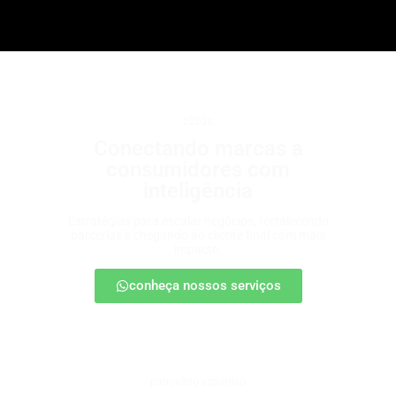
b2b2c
Conectando marcas a
consumidores com
inteligência
Estratégias para escalar negócios, fortalecendo
parcerias e chegando ao cliente final com mais
impacto.
conheça nossos serviços
patrocínio esportivo