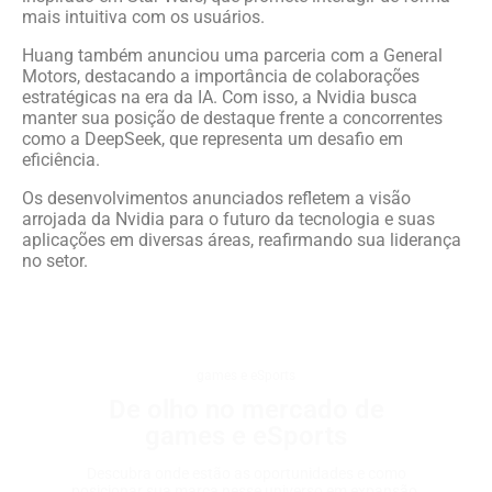
mais intuitiva com os usuários.
Huang também anunciou uma parceria com a General
Motors, destacando a importância de colaborações
estratégicas na era da IA. Com isso, a Nvidia busca
manter sua posição de destaque frente a concorrentes
como a DeepSeek, que representa um desafio em
eficiência.
Os desenvolvimentos anunciados refletem a visão
arrojada da Nvidia para o futuro da tecnologia e suas
aplicações em diversas áreas, reafirmando sua liderança
no setor.
games e eSports
De olho no mercado de
games e eSports
Descubra onde estão as oportunidades e como
posicionar sua marca nesse universo em expansão.