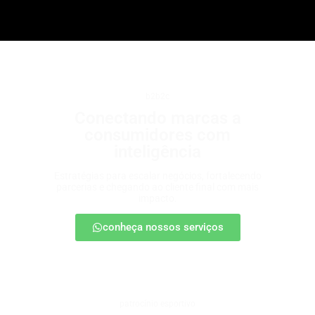
b2b2c
Conectando marcas a
consumidores com
inteligência
Estratégias para escalar negócios, fortalecendo
parcerias e chegando ao cliente final com mais
impacto.
conheça nossos serviços
patrocínio esportivo