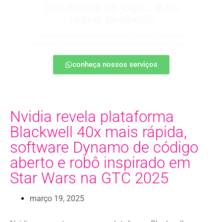
Sua marca no jogo… e no
replay também!
Apareça nos melhores lances, entre no radar da
torcida e ganhe destaque até na resenha pós-jogo.
conheça nossos serviços
Nvidia revela plataforma
Blackwell 40x mais rápida,
software Dynamo de código
aberto e robô inspirado em
Star Wars na GTC 2025
março 19, 2025