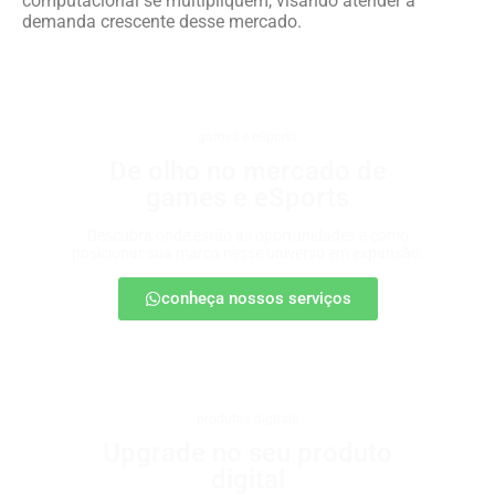
computacional se multipliquem, visando atender a
demanda crescente desse mercado.
games e eSports
De olho no mercado de
games e eSports
Descubra onde estão as oportunidades e como
posicionar sua marca nesse universo em expansão.
conheça nossos serviços
produtos digitais
Upgrade no seu produto
digital