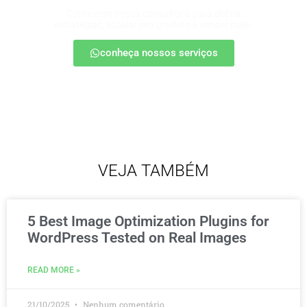
Conte com nossa consultoria para definir
estratégias, escalar seu produto e vender mais.
conheça nossos serviços
VEJA TAMBÉM
5 Best Image Optimization Plugins for
WordPress Tested on Real Images
READ MORE »
21/10/2025
Nenhum comentário