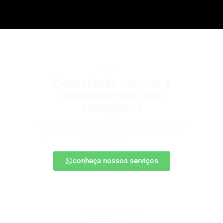
b2b2c
Conectando marcas a
consumidores com
inteligência
Estratégias para escalar negócios, fortalecendo
parcerias e chegando ao cliente final com mais
impacto.
conheça nossos serviços
patrocínio esportivo