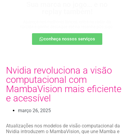
Sua marca no jogo… e no
replay também!
Apareça nos melhores lances, entre no radar da
torcida e ganhe destaque até na resenha pós-jogo.
conheça nossos serviços
Nvidia revoluciona a visão
computacional com
MambaVision mais eficiente
e acessível
março 26, 2025
Atualizações nos modelos de visão computacional da
Nvidia introduzem o MambaVision, que une Mamba e