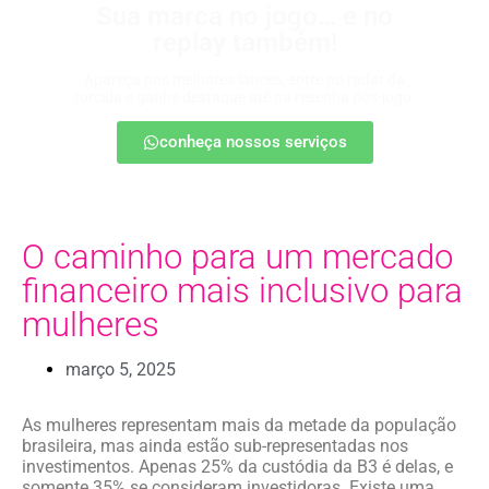
Sua marca no jogo… e no
replay também!
Apareça nos melhores lances, entre no radar da
torcida e ganhe destaque até na resenha pós-jogo.
conheça nossos serviços
O caminho para um mercado
financeiro mais inclusivo para
mulheres
março 5, 2025
As mulheres representam mais da metade da população
brasileira, mas ainda estão sub-representadas nos
investimentos. Apenas 25% da custódia da B3 é delas, e
somente 35% se consideram investidoras. Existe uma