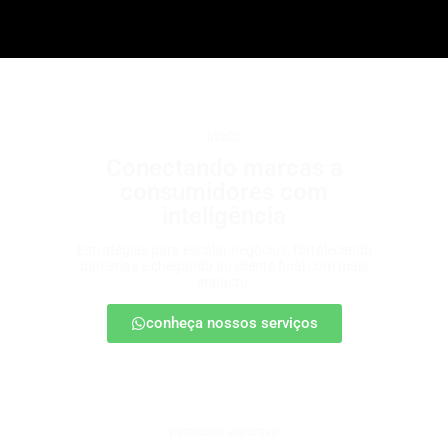
b2b2c
Conectando marcas a
consumidores com
inteligência
Estratégias para escalar negócios, fortalecendo
parcerias e chegando ao cliente final com mais
impacto.
conheça nossos serviços
patrocínio esportivo