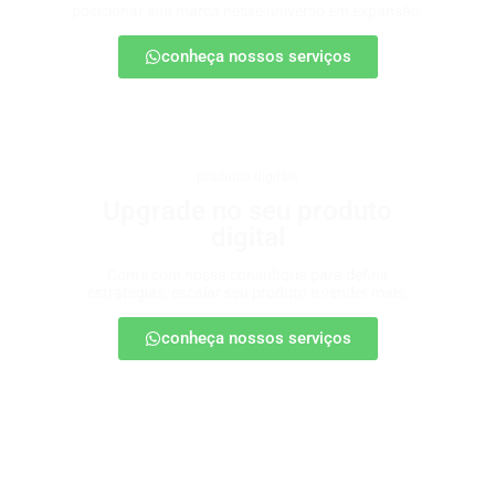
posicionar sua marca nesse universo em expansão.
conheça nossos serviços
produtos digitais
Upgrade no seu produto
digital
Conte com nossa consultoria para definir
estratégias, escalar seu produto e vender mais.
conheça nossos serviços