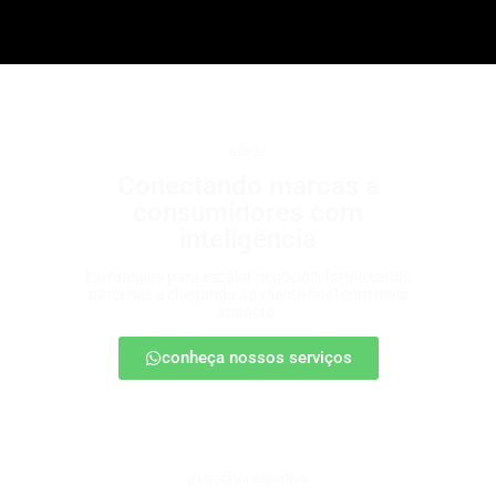
b2b2c
Conectando marcas a
consumidores com
inteligência
Estratégias para escalar negócios, fortalecendo
parcerias e chegando ao cliente final com mais
impacto.
conheça nossos serviços
patrocínio esportivo