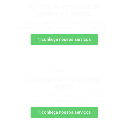
De olho no mercado de
games e eSports
Descubra onde estão as oportunidades e como
posicionar sua marca nesse universo em expansão.
conheça nossos serviços
produtos digitais
Upgrade no seu produto
digital
Conte com nossa consultoria para definir
estratégias, escalar seu produto e vender mais.
conheça nossos serviços