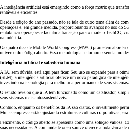
A inteligência artificial está emergindo como a força motriz que tran
rentáveis e eficientes.
Desde a edição do ano passado, não se fala de outro tema além de como 
operações e, em grande medida, proporcionando avanços no uso do 5G, 
rentabilizar operações e facilitar a transição para o modelo TechCO,
na indústria.
Os quatro dias de Mobile World Congress (MWC) prometem abordar div
universo do código aberto. Essa metodologia se tornou essencial no des
Inteligência artificial e sabedoria humana
A IA, sem dúvida, está aqui para ficar. Seu uso se expande para a ot
(SLM), a inteligência artificial oferece um novo paradigma de intelig
investindo na tecnologia para melhorar a performance de seus sistemas.
O estudo revelou que a IA tem funcionado como um catalisador, simpli
seus sistemas mais autossustentáveis.
Contudo, enquanto os benefícios da IA são claros, o investimento per
Muitas empresas estão ajustando estruturas e culturas corporativas para
Felizmente, o código aberto se apresenta como uma solução valiosa. C
suas necessidades. A comunidade open source oferece ampla gama de recu