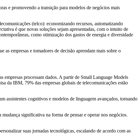
doras e promovendo a transição para modelos de negócios mais
 telecomunicações (telco): economizando recursos, automatizando
ctativa é que novas soluções sejam apresentadas, com o intuito de
contemporâneas, como otimização dos gastos de energia e diversidade
ue as empresas e tomadores de decisão aprendam mais sobre o
o as empresas processam dados. A partir de Small Language Models
squisa da IBM, 79% das empresas globais de telecomunicações estão
zam assistentes cognitivos e modelos de linguagem avançados, tornando
 mudança significativa na forma de pensar e operar nos negócios.
rsonalizar suas jornadas tecnológicas, escalando de acordo com as