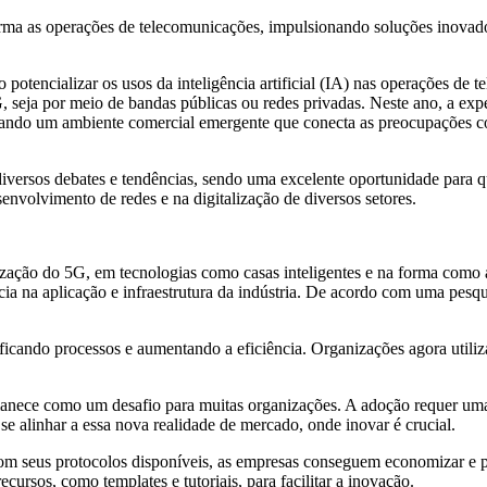
sforma as operações de telecomunicações, impulsionando soluções inova
potencializar os usos da inteligência artificial (IA) nas operações de
seja por meio de bandas públicas ou redes privadas. Neste ano, a expe
 criando um ambiente comercial emergente que conecta as preocupações 
ersos debates e tendências, sendo uma excelente oportunidade para q
envolvimento de redes e na digitalização de diversos setores.
imização do 5G, em tecnologias como casas inteligentes e na forma com
ência na aplicação e infraestrutura da indústria. De acordo com uma pe
ficando processos e aumentando a eficiência. Organizações agora utili
manece como um desafio para muitas organizações. A adoção requer uma
 se alinhar a essa nova realidade de mercado, onde inovar é crucial.
om seus protocolos disponíveis, as empresas conseguem economizar e pe
rsos, como templates e tutoriais, para facilitar a inovação.