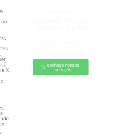
os
produtos digitais
Upgrade no seu
mou-
produto digital
 e,
Conte com nossa consultoria
para definir estratégias,
escalar seu produto e
ntes
vender mais.
a
ser
nica
conheça nossos
serviços
m e X
re
es
os
rdade
ém