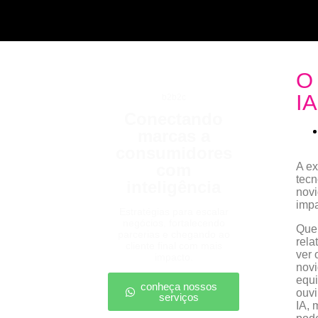
O 
I
b2b2c
Conectando
marcas a
consumidores
com
A ex
tecn
inteligência
novi
impa
Estratégias para escalar
negócios, fortalecendo
Quem
parcerias e chegando ao
rela
cliente final com mais
ver 
impacto.
novi
equi
conheça nossos
ouvi
serviços
IA, 