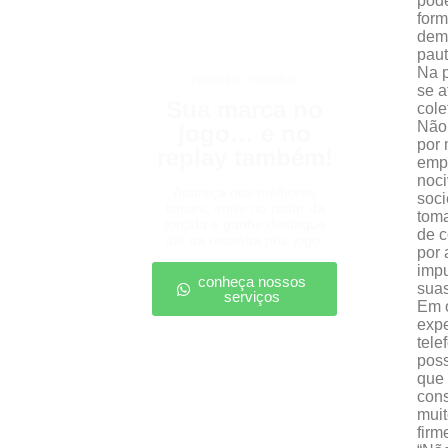
pode
form
demo
paut
Na p
patrocínio esportivo
se a
Sua marca no
cole
Não 
jogo… e no
por 
replay também!
empr
noci
Apareça nos melhores
soci
lances, entre no radar da
toma
torcida e ganhe destaque
de c
até na resenha pós-jogo.
por 
impu
conheça nossos
sua
serviços
Em o
expe
tele
poss
que 
cons
muit
firm