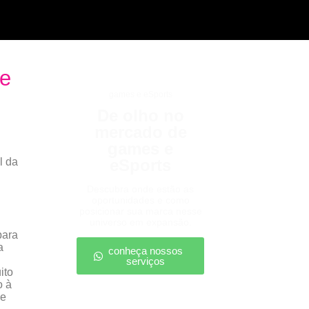
 e
games e eSports
De olho no
mercado de
games e
l da
eSports
Descubra onde estão as
oportunidades e como
posicionar sua marca nesse
universo em expansão.
para
a
conheça nossos
serviços
ito
o à
de