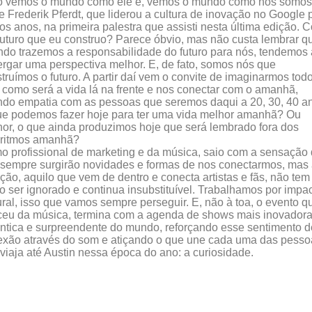
o vemos o mundo como ele é, vemos o mundo como nós somos
e Frederik Pferdt, que liderou a cultura de inovação no Google 
os anos, na primeira palestra que assisti nesta última edição.
futuro que eu construo? Parece óbvio, mas não custa lembrar q
do trazemos a responsabilidade do futuro para nós, tendemos 
rgar uma perspectiva melhor. E, de fato, somos nós que
truímos o futuro. A partir daí vem o convite de imaginarmos tod
 como será a vida lá na frente e nos conectar com o amanhã,
ndo empatia com as pessoas que seremos daqui a 20, 30, 40 a
e podemos fazer hoje para ter uma vida melhor amanhã? Ou
or, o que ainda produzimos hoje que será lembrado fora dos
oritmos amanhã?
 profissional de marketing e da música, saio com a sensação
sempre surgirão novidades e formas de nos conectarmos, mas
ão, aquilo que vem de dentro e conecta artistas e fãs, não tem
 ser ignorado e continua insubstituível. Trabalhamos por impa
ural, isso que vamos sempre perseguir. E, não à toa, o evento q
eu da música, termina com a agenda de shows mais inovadora
ntica e surpreendente do mundo, reforçando esse sentimento d
xão através do som e atiçando o que une cada uma das pesso
viaja até Austin nessa época do ano: a curiosidade.