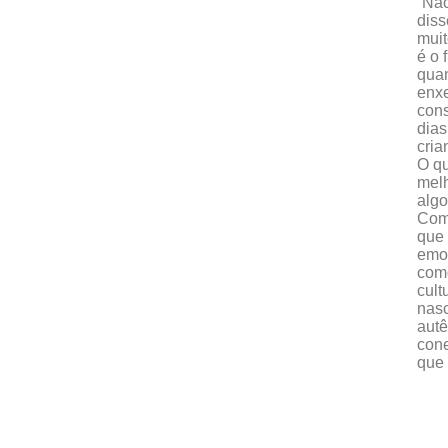
“Nã
diss
muit
é o 
quan
enxe
cons
dias
cria
O qu
melh
alg
Como
que 
emoç
como
cult
nasc
autê
cone
que 