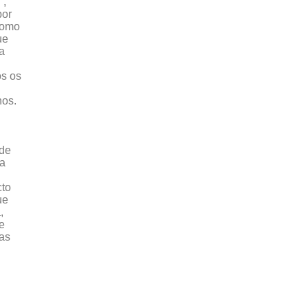
”,
por
 Como
ue
a
os os
nos.
 de
 a
cto
ue
,
e
as