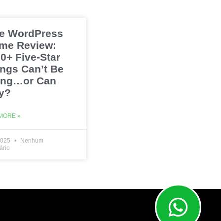
e WordPress
me Review:
0+ Five-Star
ings Can’t Be
ng…or Can
y?
MORE »
2025
Nenhum
ário