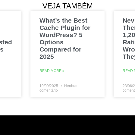
VEJA TAMBÉM
What’s the Best
Nev
Cache Plugin for
The
WordPress? 5
1,20
sted
Options
Rat
es
Compared for
Wro
2025
The
READ MORE »
READ 
10/09/2025
Nenhum
23/06/
comentário
coment