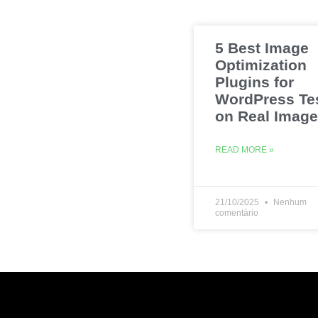
5 Best Image
Optimization
Plugins for
WordPress Te
on Real Imag
READ MORE »
21/10/2025
Nenhum
comentário