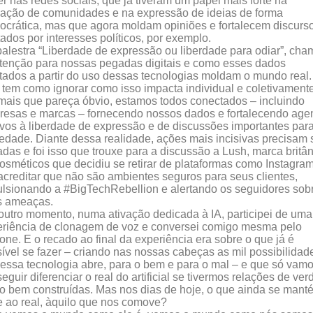
r nas redes sociais, que já tiveram um papel mais forte na
ação de comunidades e na expressão de ideias de forma
crática, mas que agora moldam opiniões e fortalecem discurs
ados por interesses políticos, por exemplo.
alestra “Liberdade de expressão ou liberdade para odiar”, cha
tenção para nossas pegadas digitais e como esses dados
tados a partir do uso dessas tecnologias moldam o mundo real.
tem como ignorar como isso impacta individual e coletivamente
mais que pareça óbvio, estamos todos conectados – incluindo
esas e marcas – fornecendo nossos dados e fortalecendo age
vos à liberdade de expressão e de discussões importantes par
edade. Diante dessa realidade, ações mais incisivas precisam 
das e foi isso que trouxe para a discussão a Lush, marca britâ
osméticos que decidiu se retirar de plataformas como Instagra
acreditar que não são ambientes seguros para seus clientes,
lsionando a #BigTechRebellion e alertando os seguidores sob
s ameaças.
utro momento, numa ativação dedicada à IA, participei de uma
riência de clonagem de voz e conversei comigo mesma pelo
fone. E o recado ao final da experiência era sobre o que já é
ível se fazer – criando nas nossas cabeças as mil possibilidad
essa tecnologia abre, para o bem e para o mal – e que só vam
eguir diferenciar o real do artificial se tivermos relações de ve
o bem construídas. Mas nos dias de hoje, o que ainda se mant
e ao real, àquilo que nos comove?