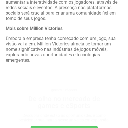
aumentar a interatividade com os jogadores, através de
redes sociais e eventos. A presença nas plataformas
sociais será crucial para criar uma comunidade fiel em
torno de seus jogos.
Mais sobre Million Victories
Embora a empresa tenha começado com um jogo, sua
visão vai além. Million Victories almeja se tornar um
nome significativo nas indústrias de jogos móveis,
explorando novas oportunidades e tecnologias
emergentes.
games e eSports
De olho no mercado de
games e eSports
Descubra onde estão as oportunidades e como
posicionar sua marca nesse universo em expansão.