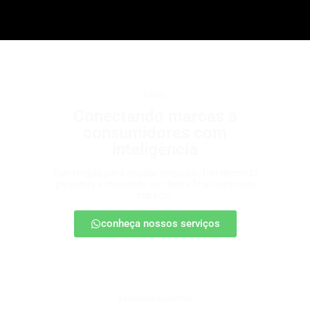
b2b2c
Conectando marcas a
consumidores com
inteligência
Estratégias para escalar negócios, fortalecendo
parcerias e chegando ao cliente final com mais
impacto.
conheça nossos serviços
patrocínio esportivo