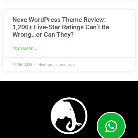
Neve WordPress Theme Review:
1,200+ Five-Star Ratings Can’t Be
Wrong…or Can They?
READ MORE »
23/06/2025
Nenhum comentário