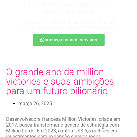
Sua marca no jogo… e no
replay também!
Apareça nos melhores lances, entre no radar da
torcida e ganhe destaque até na resenha pós-jogo.
conheça nossos serviços
O grande ano da million
victories e suas ambições
para um futuro bilionário
março 26, 2025
Desenvolvedora francesa Million Victories, criada em
2017, busca transformar o gênero de estratégia com
Million Lords. Em 2023, captou US$ 6,5 milhões em
investimentos para expansão e novos jogos.