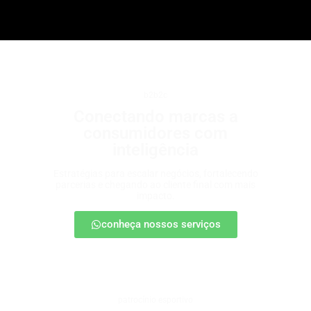
b2b2c
Conectando marcas a
consumidores com
inteligência
Estratégias para escalar negócios, fortalecendo
parcerias e chegando ao cliente final com mais
impacto.
conheça nossos serviços
patrocínio esportivo