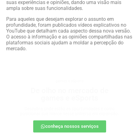
suas experiências e opiniões, dando uma visão mais
ampla sobre suas funcionalidades.
Para aqueles que desejam explorar o assunto em
profundidade, foram publicados vídeos explicativos no
YouTube que detalham cada aspecto dessa nova versão.
O acesso à informação e as opiniões compartilhadas nas
plataformas sociais ajudam a moldar a percepção do
mercado.
games e eSports
De olho no mercado de
games e eSports
Descubra onde estão as oportunidades e como
posicionar sua marca nesse universo em expansão.
conheça nossos serviços