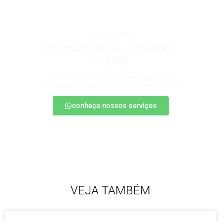
produtos digitais
Upgrade no seu produto
digital
Conte com nossa consultoria para definir
estratégias, escalar seu produto e vender mais.
conheça nossos serviços
VEJA TAMBÉM