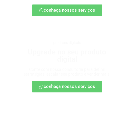
conheça nossos serviços
produtos digitais
Upgrade no seu produto
digital
Conte com nossa consultoria para definir
estratégias, escalar seu produto e vender mais.
conheça nossos serviços