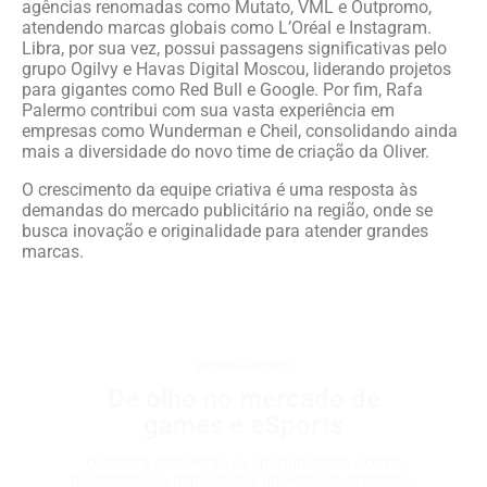
agências renomadas como Mutato, VML e Outpromo,
atendendo marcas globais como L’Oréal e Instagram.
Libra, por sua vez, possui passagens significativas pelo
grupo Ogilvy e Havas Digital Moscou, liderando projetos
para gigantes como Red Bull e Google. Por fim, Rafa
Palermo contribui com sua vasta experiência em
empresas como Wunderman e Cheil, consolidando ainda
mais a diversidade do novo time de criação da Oliver.
O crescimento da equipe criativa é uma resposta às
demandas do mercado publicitário na região, onde se
busca inovação e originalidade para atender grandes
marcas.
games e eSports
De olho no mercado de
games e eSports
Descubra onde estão as oportunidades e como
posicionar sua marca nesse universo em expansão.