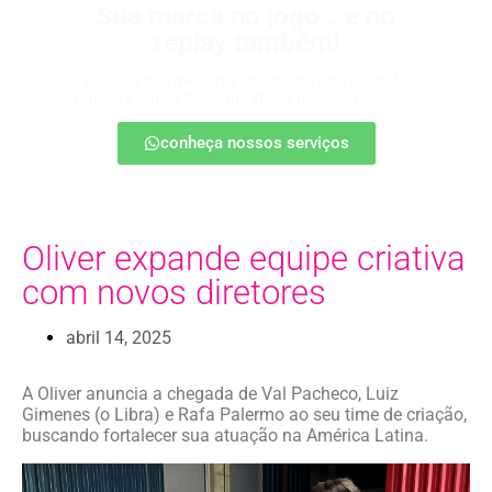
Sua marca no jogo… e no
replay também!
Apareça nos melhores lances, entre no radar da
torcida e ganhe destaque até na resenha pós-jogo.
conheça nossos serviços
Oliver expande equipe criativa
com novos diretores
abril 14, 2025
A Oliver anuncia a chegada de Val Pacheco, Luiz
Gimenes (o Libra) e Rafa Palermo ao seu time de criação,
buscando fortalecer sua atuação na América Latina.