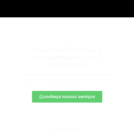
b2b2c
Conectando marcas a
consumidores com
inteligência
Estratégias para escalar negócios, fortalecendo
parcerias e chegando ao cliente final com mais
impacto.
conheça nossos serviços
patrocínio esportivo